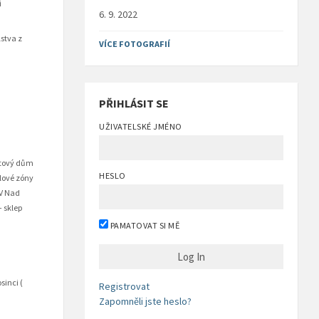
i
6. 9. 2022
lstva z
VÍCE FOTOGRAFIÍ
PŘIHLÁSIT SE
UŽIVATELSKÉ JMÉNO
Bytový dům
HESLO
lové zóny
TV Nad
+ sklep
PAMATOVAT SI MĚ
sinci (
Registrovat
Zapomněli jste heslo?