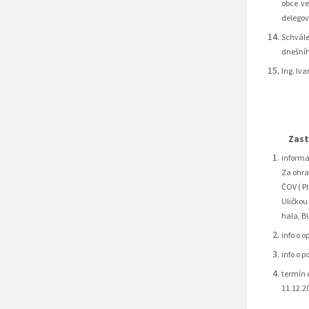
obce ve
delegov
Schvále
dnešní
Ing. Iv
Zastupi
informa
Za ohra
ČOV ( P
Uličkou
hala, B
info o 
info o 
termín 
11.12.2