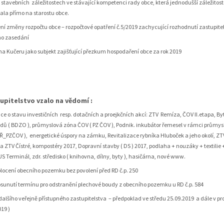
 stavebních záležitostech ve stávající kompetenci rady obce, která jednodušší záležitost
ala přímo na starostu obce.
ní změny rozpočtu obce – rozpočtové opatření č.5/2019 zachycující rozhodnutí zastupite
ho zasedání
ana Kučeru jako subjekt zajišťující přezkum hospodaření obce za rok 2019
telstvo vzalo na vědomí :
ce o stavu investičních resp. dotačních a proejkčních akcí: ZTV Remíza, ČOV II.etapa, 
dů ( BDZO ), průmyslová zóna ČOV ( PZ ČOV ), Podnik. inkubátor řemesel v rámci průmys
IŘ_PZČOV ), energetické úspory na zámku, Revitalizace rybníka Hluboček a jeho okolí, Z
 a ZTV Čístré, kompostéry 2017, Dopravní stavby ( DS ) 2017, podlaha + nouzáky + textilie 
US Terminál, zdr. středisko ( knihovna, dílny, byty ), hasičárna, nové www.
oplocení obecního pozemku bez povolení před RD č.p. 250
posunutí termínu pro odstranění plechové boudy z obecního pozemku u RD č.p. 584
dalšího veřejně přístupného zastupitelstva – předpoklad ve středu 25.09.2019 a dále v pro
019 )