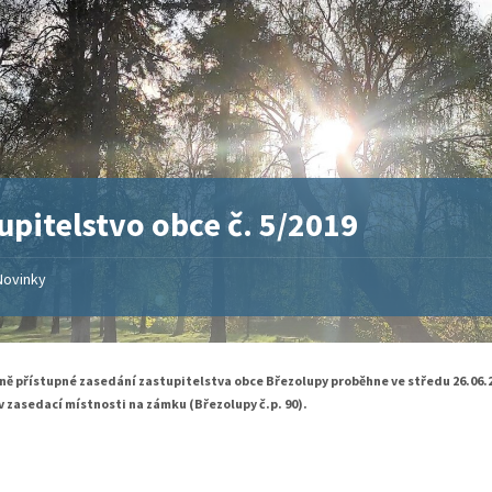
upitelstvo obce č. 5/2019
Novinky
jně přístupné zasedání zastupitelstva obce Březolupy proběhne
ve středu 26.06.
 v zasedací místnosti na zámku (Březolupy č.p. 90).