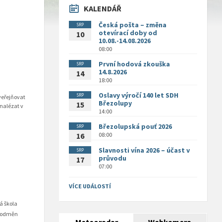
KALENDÁŘ
Česká pošta – změna
SRP
otevírací doby od
10
10.08.-14.08.2026
08:00
První hodová zkouška
SRP
14.8.2026
14
18:00
Oslavy výročí 140 let SDH
SRP
veřejňovat
Březolupy
15
 nalézat v
14:00
Březolupská pouť 2026
SRP
08:00
16
Slavnosti vína 2026 – účast v
SRP
průvodu
17
07:00
VÍCE UDÁLOSTÍ
á škola
nd odměn