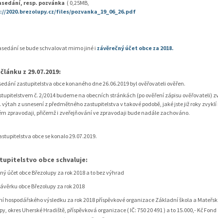
asedání, resp. pozvánka
( 0,25MB,
://2020.brezolupy.cz/files/pozvanka_19_06_26.pdf
sedání se bude schvalovat mimo jiné i
závěrečný účet obce za 2018.
článku z 29.07.2019:
sedání zastupitelstva obce konaného dne 26.06.2019 byl ověřovateli ověřen.
stupitelstvem č. 2/2014 budeme na obecních stránkách (po ověření zápisu ověřovateli) z
. výtah z usnesení z předmětného zastupitelstva v takové podobě, jaké jste již roky zvyklí
m zpravodaji, přičemž i zveřejňování ve zpravodaji bude nadále zachováno.
stupitelstva obce se konalo 29.07.2019.
telstvo obce schvaluje:
ný účet obce Březolupy za rok 2018 a to bez výhrad
závěrku obce Březolupy za rok 2018
ní hospodářského výsledku za rok 2018 příspěvkové organizace Základní škola a Mateřsk
py, okres Uherské Hradiště, příspěvková organizace ( IČ: 750 20 491 ) a to 15.000,- Kč Fo