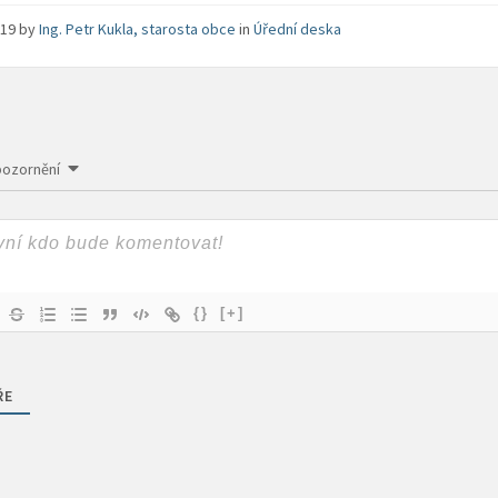
2019
by
Ing. Petr Kukla, starosta obce
in
Úřední deska
pozornění
{}
[+]
ŘE