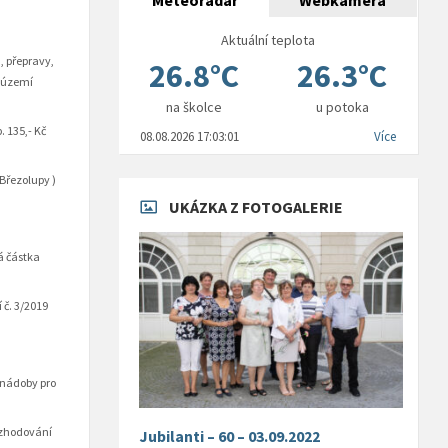
Meteoradar
Webkamera
Aktuální teplota
, přepravy,
26.8°C
26.3°C
a území
na školce
u potoka
. 135,- Kč
08.08.2026 17:03:01
Více
Březolupy )
UKÁZKA Z FOTOGALERIE
vá částka
 č. 3/2019
 nádoby pro
rozhodování
Jubilanti – 60 – 03.09.2022