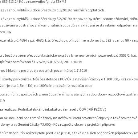
 689.613,24 Kč do rezervního fondu ZŠ+MŠ
závaznou vyhlášku obce Březolupy č.1/2019 o místních poplatcích
závaznou vyhlášku obce Březolupy č.2/2019 o stanovení systému shromažďování, sběru
, využívání a odstraňování komunálních odpadů a nakládání se stavebním odpadem n
ezolupy
pozemků p.č. 4684 a p.č. 4685, k.ú. Březolupy, při rodinném domu č.p. 392 s cenou 80,- resp
 o bezúplatném převodu vlastnického práva k nemovité věci ( pozemek p.č. 3553/2, k.ú. 
ujícími podmínkami č.UZSVM/BUH/2563/ 2019-BUHM
nové hladiny pro prodeje obecních pozemků od 1.7.2019
ci stavby parkoviště u MŠ i bez dotace z POV ČR a navýšení částky o 1.100 000,- Kč ( celko
žení je cca 1,5 mil Kč ) na 100% financování z rozpočtu obce
posledních rozpočtových změn ( opatření ) schválených radou obce – rozpočtové opatření
2019
a realizaci Podnikatelského inkubátoru řemesel u ČOV ( PIŘ PZČOV )
a akumulační podzemní nádoby na dešťovou vodu pro obecní objekty a také povrchové
 domy a vyčlenění částky 73.000,- Kč z rozpočtu obce na projekční přípravu
ní rozhodnutí v otázce plotu před RD č.p. 250, a také v dalších obdobných případech v 