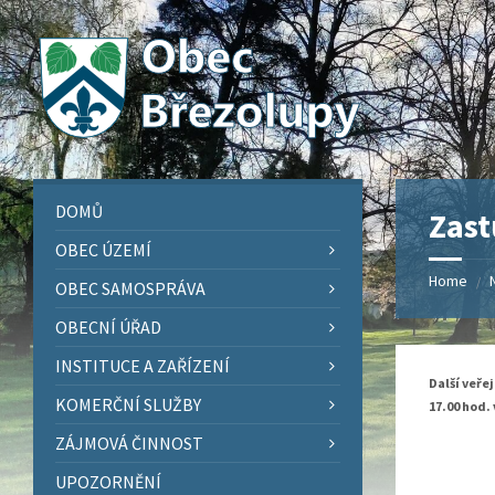
Skip
Skip
Skip
Skip
to
to
to
to
content
left
right
footer
sidebar
sidebar
DOMŮ
Zast
OBEC ÚZEMÍ
Home
/
OBEC SAMOSPRÁVA
OBECNÍ ÚŘAD
INSTITUCE A ZAŘÍZENÍ
Další veře
KOMERČNÍ SLUŽBY
17.00 hod
.
ZÁJMOVÁ ČINNOST
UPOZORNĚNÍ