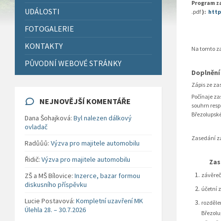
Program z
UDÁLOSTI
.pdf
):
http
FOTOGALERIE
KONTAKTY
Na tomto za
PŮVODNÍ WEBOVÉ STRÁNKY
Doplnění 
Zápis ze za
Počínaje za
NEJNOVĚJŠÍ KOMENTÁŘE
souhrn resp
Březolupské
Dana Šohajková
:
Byl nalezen dálkový
ovladač
Zasedání za
Radůůů
:
Výzva pro majitele automobilu
Řidič
:
Výzva pro majitele automobilu
Zastupi
ZŠ a MŠ Bílovice
:
Inzerce, bazar formou
závěreč
diskusního příspěvku
účetní 
Lucie Postavová
:
Kompletní uzavření MK
rozděle
Úlehla 28. – 30.7.2026
Březolu