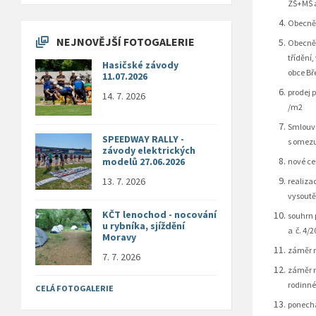
ZŠ+MŠ a
Obecně 
NEJNOVĚJŠÍ FOTOGALERIE
Obecně 
třídění
Hasičské závody
obce Bř
11.07.2026
prodej 
14. 7. 2026
/m2
Smlouvu
SPEEDWAY RALLY -
s omez
závody elektrických
modelů 27.06.2026
nové ce
13. 7. 2026
realiza
vysoutě
KČT lenochod - nocování
souhrn 
u rybníka, sjíždění
a č. 4/
Moravy
záměr n
7. 7. 2026
záměr n
rodinné
CELÁ FOTOGALERIE
ponechá