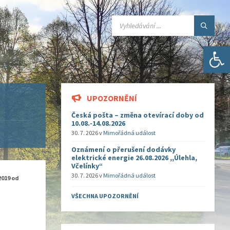
SEARCH:
Open toolbar
UPOZORNĚNÍ
Česká pošta – změna otevírací doby od
10.08.-14.08.2026
30. 7. 2026
v
Mimořádná událost
Oznámení o přerušení dodávky
elektrické energie 26.08.2026 ,,Úlehla,
Včelínky“
30. 7. 2026
v
Mimořádná událost
2019
od
VŠECHNA UPOZORNĚNÍ