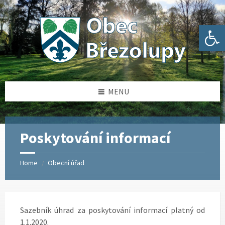
Skip
Skip
Skip
Skip
to
to
to
to
content
left
right
footer
Open toolbar
sidebar
sidebar
MENU
Poskytování informací
Home
Obecní úřad
/
Sazebník úhrad za poskytování informací platný od
1.1.2020.