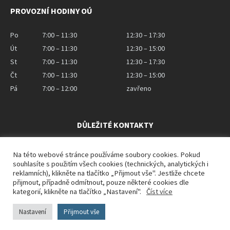
PROVOZNÍ HODINY OÚ
Po
7:00 – 11:30
12:30 – 17:30
Út
7:00 – 11:30
12:30 – 15:00
St
7:00 – 11:30
12:30 – 17:30
Čt
7:00 – 11:30
12:30 – 15:00
Pá
7:00 – 12:00
zavřeno
DŮLEŽITÉ KONTAKTY
Starosta obce
Na této webové stránce používáme soubory cookies. Pokud
starosta@brezolupy.cz
souhlasíte s použitím všech cookies (technických, analytických i
+420 572 580 116
reklamních), klikněte na tlačítko „Přijmout vše". Jestliže chcete
přijmout, případně odmítnout, pouze některé cookies dle
Místostarosta obce
kategorií, klikněte na tlačítko „Nastavení".
Číst více
radek.berecka@seznam.cz
+420 737 288 929
Nastavení
Přijmout vše