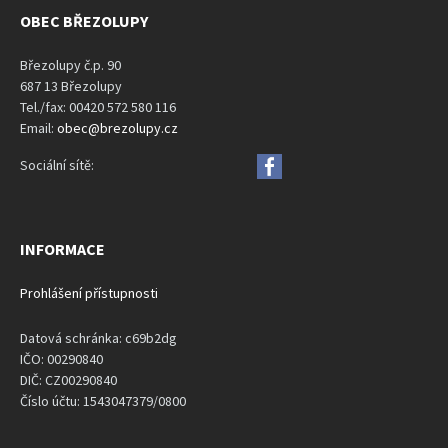
OBEC BŘEZOLUPY
Březolupy č.p. 90
687 13 Březolupy
Tel./fax: 00420 572 580 116
Email:
obec@brezolupy.cz
Sociální sítě:
INFORMACE
Prohlášení přístupnosti
Datová schránka: c69b2dg
IČO: 00290840
DIČ: CZ00290840
Číslo účtu: 1543047379/0800