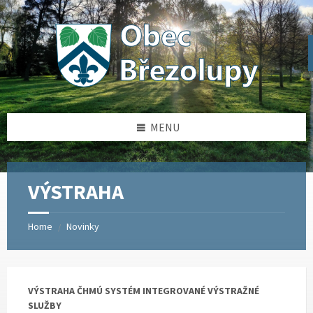
Skip
Skip
Skip
Skip
to
to
to
to
content
left
right
footer
sidebar
sidebar
MENU
VÝSTRAHA
Home
Novinky
/
VÝSTRAHA ČHMÚ SYSTÉM INTEGROVANÉ VÝSTRAŽNÉ
SLUŽBY