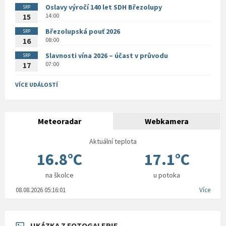
Oslavy výročí 140 let SDH Březolupy
SRP
14:00
15
Březolupská pouť 2026
SRP
08:00
16
Slavnosti vína 2026 – účast v průvodu
SRP
07:00
17
VÍCE UDÁLOSTÍ
Meteoradar
Webkamera
Aktuální teplota
16.8°C
17.1°C
na školce
u potoka
08.08.2026 05:16:01
Více
UKÁZKA Z FOTOGALERIE