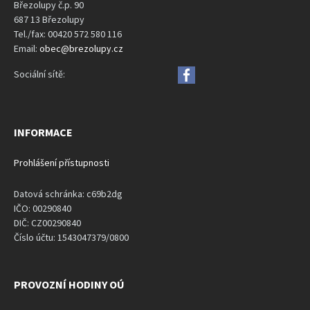
Březolupy č.p. 90
687 13 Březolupy
Tel./fax: 00420 572 580 116
Email:
obec@brezolupy.cz
Sociální sítě:
INFORMACE
Prohlášení přístupnosti
Datová schránka: c69b2dg
IČO: 00290840
DIČ: CZ00290840
Číslo účtu: 1543047379/0800
PROVOZNÍ HODINY OÚ