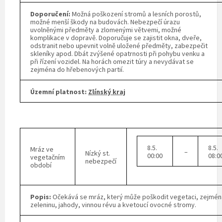
Doporučení:
Možná poškození stromů a lesních porostů,
možné menší škody na budovách. Nebezpečí úrazu
uvolněnými předměty a zlomenými větvemi, možné
komplikace v dopravě. Doporučuje se zajistit okna, dveře,
odstranit nebo upevnit volně uložené předměty, zabezpečit
skleníky apod. Dbát zvýšené opatrnosti při pohybu venku a
při řízení vozidel. Na horách omezit túry a nevydávat se
zejména do hřebenových partií.
Územní platnost:
Zlínský kraj
8.5.
8.5.
Mráz ve
–
Nízký st.
00:00
08:0
vegetačním
nebezpečí
období
Popis:
Očekává se mráz, který může poškodit vegetaci, zejmén
zeleninu, jahody, vinnou révu a kvetoucí ovocné stromy.