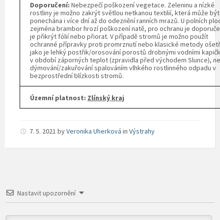
Doporučení:
Nebezpečí poškození vegetace. Zeleninu a nízké
rostliny je možno zakrýt světlou netkanou textilií, která může být
ponechána i více dní až do odeznění ranních mrazů. U polních plo
zejména brambor hrozí poškození natě, pro ochranu je doporuč
je přikrýt fólií nebo přiorat. V případě stromů je možno použít
ochranné přípravky proti promrznutí nebo klasické metody ošetř
jako je lehký postřik/orosování porostů drobnými vodními kapič
v období záporných teplot (zpravidla před východem Slunce), n
dýmování/zakuřování spalováním vlhkého rostlinného odpadu v
bezprostřední blízkosti stromů.
Územní platnost:
Zlínský kraj
7. 5. 2021
by
Veronika Uherková
in
Výstrahy
Nastavit upozornění