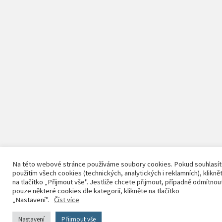
Na této webové stránce používáme soubory cookies. Pokud souhlasít
použitím všech cookies (technických, analytických i reklamních), klikně
na tlačítko „Přijmout vše". Jestliže chcete přijmout, případně odmítnou
pouze některé cookies dle kategorií, klikněte na tlačítko
„Nastavení".
Číst více
Nastavení
Přijmout vše