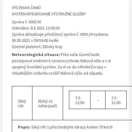
VÝSTRAHA ČHMÚ
SYSTÉM INTEGROVANÉ VÝSTRAŽNÉ SLUŽBY
Zpráva č. 000130
Odesláno: 6.5.2021 13:56:05
Zpráva aktualizuje předchozí zprávu č. 000129 vydanou
05.05.2021 v 09:59:08 hodin
Územní platnost: Zlínský kraj
Meteorologická situace:
Přes naše území bude
postupovat směrem k severovýchodu tlaková níže a s ní
spojený frontální systém. Za ní se do střední Evropy v
chladnějším vzduchu rozšíří tlaková výše od západu.
7.5.
7.5.
–
Silný
Nízký st.
12:00
21:00
vítr
nebezpečí
Popis:
Silný vítr s přechodnými nárazy kolem 70 km/h