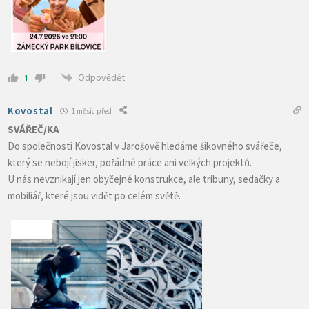
Odpovědět
1
Kovostal
1 měsíc před
SVÁŘEČ/KA
Do společnosti Kovostal v Jarošově hledáme šikovného svářeče,
který se nebojí jisker, pořádné práce ani velkých projektů.
U nás nevznikají jen obyčejné konstrukce, ale tribuny, sedačky a
mobiliář, které jsou vidět po celém světě.