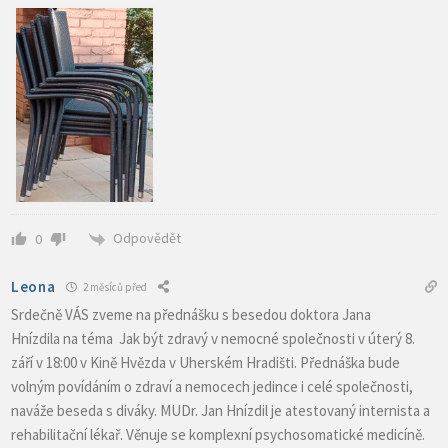
Odpovědět
0
Leona
2 měsíců před
Srdečně VÁS zveme na přednášku s besedou doktora Jana
Hnízdila na téma Jak být zdravý v nemocné společnosti v úterý 8.
září v 18:00 v Kině Hvězda v Uherském Hradišti. Přednáška bude
volným povídáním o zdraví a nemocech jedince i celé společnosti,
naváže beseda s diváky. MUDr. Jan Hnízdil je atestovaný internista a
rehabilitační lékař. Věnuje se komplexní psychosomatické medicíně.