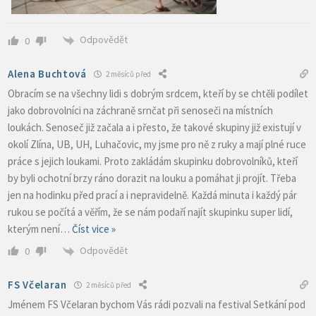
Odpovědět
0
Alena Buchtová
2 měsíců před
Obracím se na všechny lidi s dobrým srdcem, kteří by se chtěli podílet
jako dobrovolníci na záchraně srnčat při senoseči na místních
loukách. Senoseč již začala a i přesto, že takové skupiny již existují v
okolí Zlína, UB, UH, Luhačovic, my jsme pro ně z ruky a mají plné ruce
práce s jejich loukami. Proto zakládám skupinku dobrovolníků, kteří
by byli ochotní brzy ráno dorazit na louku a pomáhat ji projít. Třeba
jen na hodinku před prací a i nepravidelně. Každá minuta i každý pár
rukou se počítá a věřím, že se nám podaří najít skupinku super lidí,
kterým není
…
Číst vice »
Odpovědět
0
FS Včelaran
2 měsíců před
Jménem FS Včelaran bychom Vás rádi pozvali na festival Setkání pod