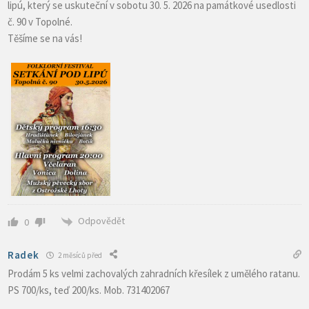
lipú, který se uskuteční v sobotu 30. 5. 2026 na památkové usedlosti
č. 90 v Topolné.
Těšíme se na vás!
Odpovědět
0
Radek
2 měsíců před
Prodám 5 ks velmi zachovalých zahradních křesílek z umělého ratanu.
PS 700/ks, teď 200/ks. Mob. 731402067