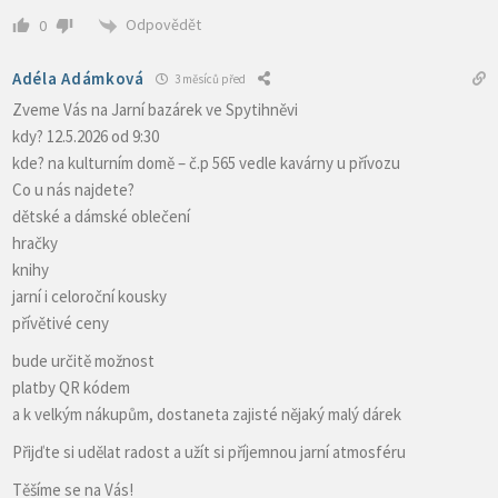
Odpovědět
0
Adéla Adámková
3 měsíců před
Zveme Vás na Jarní bazárek ve Spytihněvi
kdy? 12.5.2026 od 9:30
kde? na kulturním domě – č.p 565 vedle kavárny u přívozu
Co u nás najdete?
dětské a dámské oblečení
hračky
knihy
jarní i celoroční kousky
přívětivé ceny
bude určitě možnost
platby QR kódem
a k velkým nákupům, dostaneta zajisté nějaký malý dárek
Přijďte si udělat radost a užít si příjemnou jarní atmosféru
Těšíme se na Vás!