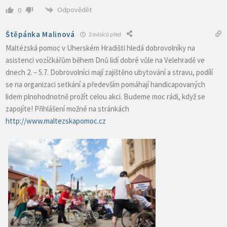
Odpovědět
0
Štěpánka Malinová
2 měsíců před
Maltézská pomoc v Uherském Hradišti hledá dobrovolníky na
asistenci vozíčkářům během Dnů lidí dobré vůle na Velehradě ve
dnech 2. – 5.7. Dobrovolníci mají zajištěno ubytování a stravu, podílí
se na organizaci setkání a především pomáhají handicapovaných
lidem plnohodnotně prožít celou akci. Budeme moc rádi, když se
zapojíte! Přihlášení možné na stránkách
http://www.maltezskapomoc.cz