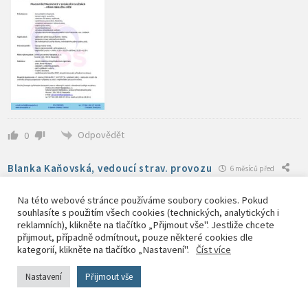
Odpovědět
0
Blanka Kaňovská, vedoucí strav. provozu
6 měsíců před
Na této webové stránce používáme soubory cookies. Pokud
Domov pro seniory Napajedla hledá zaměstnance na pozici
souhlasíte s použitím všech cookies (technických, analytických i
kuchař/kuchařka. Více informací na
VOLNÉ MÍSTO – Kuchař/kuchařka
reklamních), klikněte na tlačítko „Přijmout vše". Jestliže chcete
– Oficiální stránky Domova pro seniory Napajedla
přijmout, případně odmítnout, pouze některé cookies dle
kategorií, klikněte na tlačítko „Nastavení".
Číst více
Nastavení
Přijmout vše