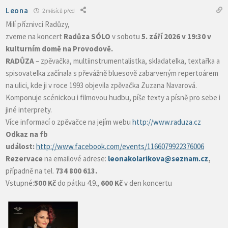
Leona
2 měsíců před
Milí příznivci Radůzy,
zveme na koncert
Radůza SÓLO
v sobotu
5. září 2026 v 19:30 v
kulturním domě na Provodově.
RADŮZA
– zpěvačka, multiinstrumentalistka, skladatelka, textařka a
spisovatelka začínala s převážně bluesově zabarveným repertoárem
na ulici, kde ji v roce 1993 objevila zpěvačka Zuzana Navarová.
Komponuje scénickou i filmovou hudbu, píše texty a písně pro sebe i
jiné interprety.
Více informací o zpěvačce na jejím webu
http://www.raduza.cz
Odkaz na fb
událost:
http://www.facebook.com/events/1166079922376006
Rezervace
na emailové adrese:
leonakolarikova@seznam.cz
,
případně na tel.
734 800 613.
Vstupné:
500 Kč
do pátku 4.9.,
600 Kč
v den koncertu