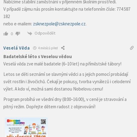
Nabízíme stabilní zaměstnání v příjemném školním prostředí.
V případě zájmu nás prosím kontaktujte na telefonním čísle: 774 587
182
nebo e-mailem:
zsknezpole@zsknezpole.cz
.
Odpovědět
0
Veselá Věda
4 měsíců před
Badatelské léto s Veselou vědou
Veselá věda zve malé badatele (6–10 let) na příměstské tábory!
Letos se děti seznámí se slavnými vědci a s jejich pomocí probádají
svět rostlin i živočichů. Čekají je pokusy, tvorba vynálezů i celodenní
výlet. A kdo ví, možná sami dostanou Nobelovu cenu!
Program probíhá ve všední dny (8:00–16:00), v ceně je stravování a
pitný režim. Dopřejte dětem radost z objevování!