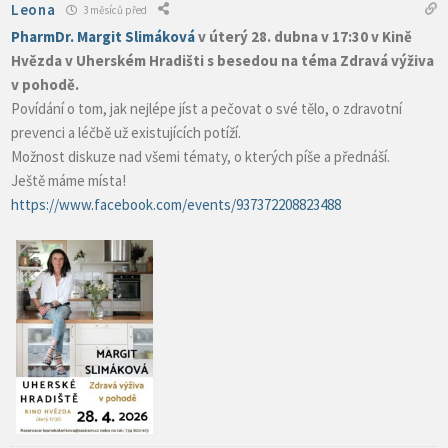
Leona
3 měsíců před
PharmDr. Margit Slimáková
v úterý 28. dubna v 17:30 v Kině
Hvězda v Uherském Hradišti s besedou na téma Zdravá výživa
v pohodě.
Povídání o tom, jak nejlépe jíst a pečovat o své tělo, o zdravotní
prevenci a léčbě už existujících potíží.
Možnost diskuze nad všemi tématy, o kterých píše a přednáší.
Ještě máme místa!
https://www.facebook.com/events/937372208823488