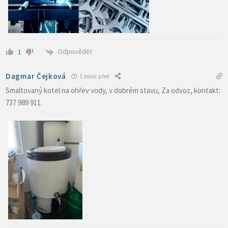
Odpovědět
1
Dagmar Čejková
1 měsíc před
Smaltovaný kotel na ohřev vody, v dobrém stavu, Za odvoz, kontakt:
737 989 911.