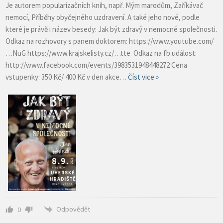
Je autorem popularizačních knih, např. Mým marodům, Zaříkávač
nemocí, Příběhy obyčejného uzdravení. A také jeho nové, podle
které je právě i název besedy: Jak být zdravý v nemocné společnosti.
Odkaz na rozhovory s panem doktorem: https://www.youtube.com/
…NuG https://www.krajskelisty.cz/…tte Odkaz na fb událost:
http://www.facebook.com/events/3983531948448272 Cena
vstupenky: 350 Kč/ 400 Kč v den akce
…
Číst vice »
Odpovědět
0