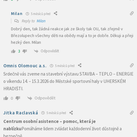
Milan
5 měsíců před
Reply to
Milan
Dobrý den, tak žádná reakce jak ze školy tak OU, tak zřejmě v
Březolupech všechny děti na obědy mají a to je dobře. Děkuji a přeji
hezký den. Milan
Odpovědět
3
Omnis Olomouc a.s.
5 měsíců před
Srdečně vás zveme na stavební výstavu STAVBA – TEPLO – ENERGIE
o víkendu 14. – 15.3.2026 do Městské sportovní haly v UHERSKÉM
HRADIŠTI.
Odpovědět
0
Jitka Raclavská
5 měsíců před
Centrum osobní asistence – pomoc, která je
nablízku
Pomáháme lidem zvládat každodenní život důstojně a
bezpečně.