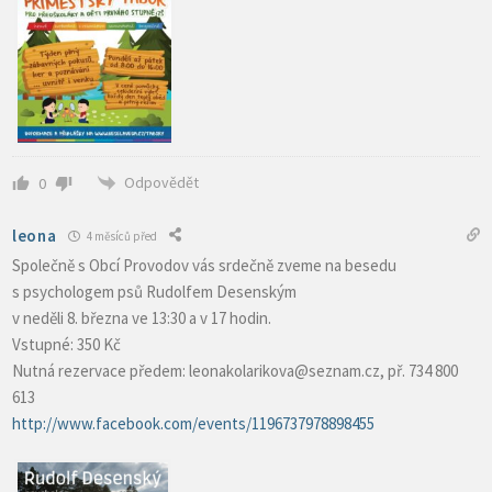
Odpovědět
0
leona
4 měsíců před
Společně s Obcí Provodov vás srdečně zveme na besedu
s psychologem psů Rudolfem Desenským
v neděli 8. března ve 13:30 a v 17 hodin.
Vstupné: 350 Kč
Nutná rezervace předem: leonakolarikova@seznam.cz, př. 734 800
613
http://www.facebook.com/events/1196737978898455