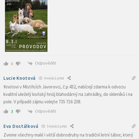
Odpovědět
0
Lucie Knotová
4 měsíců před
Knotovi v Mistřicích Javorovci, č.p.432, nabízejí zdarma k odvozu
kvalitní uleželý koňský hnůj blahodárný na zahrádky, do skleníků i na
pole. V případě zájmu volejte 735 716 238.
Odpovědět
3
Eva Dostálková
5 měsíců před
Zveme všechny malé i větší dobrodruhy na tradiční letní tábor, který