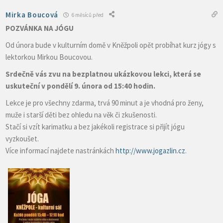
Mirka Boucová
6 měsíců před
POZVÁNKA NA JÓGU
Od února bude v kulturním domě v Kněžpoli opět probíhat kurz jógy s
lektorkou Mirkou Boucovou.
Srdečně vás zvu na bezplatnou ukázkovou lekci, která se
uskuteční v pondělí 9. února od 15:40 hodin.
Lekce je pro všechny zdarma, trvá 90 minut a je vhodná pro ženy,
muže i starší děti bez ohledu na věk či zkušenosti.
Stačí si vzít karimatku a bez jakékoli registrace si přijít jógu
vyzkoušet.
Více informací najdete nastránkách
http://www.jogazlin.cz
.