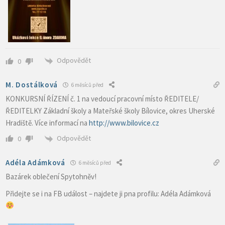
Odpovědět
0
M. Dostálková
6 měsíců před
KONKURSNÍ ŘÍZENÍ č. 1 na vedoucí pracovní místo ŘEDITELE/
ŘEDITELKY Základní školy a Mateřské školy Bílovice, okres Uherské
Hradiště. Více informací na
http://www.bilovice.cz
Odpovědět
0
Adéla Adámková
6 měsíců před
Bazárek oblečení Spytohněv!
Přidejte se i na FB událost – najdete ji pna profilu: Adéla Adámková