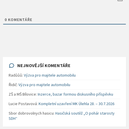
0
KOMENTÁŘE
NEJNOVĚJŠÍ KOMENTÁŘE
Radůůů
:
Výzva pro majitele automobilu
Řidič
:
Výzva pro majitele automobilu
ZŠ a MŠ Bílovice
:
Inzerce, bazar formou diskusního příspěvku
Lucie Postavová
:
Kompletní uzavření MK Úlehla 28. – 30.7.2026
Sbor dobrovolnych hasicu
:
Hasičská soutěž „O pohár starosty
SDH“