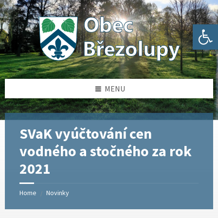
Skip
Skip
Skip
Skip
to
to
to
to
content
left
right
footer
Open toolbar
sidebar
sidebar
MENU
SVaK vyúčtování cen
vodného a stočného za rok
2021
Home
Novinky
/