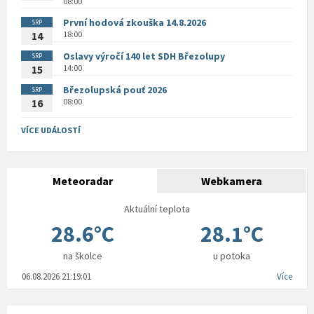
08:00
První hodová zkouška 14.8.2026
SRP
18:00
14
Oslavy výročí 140 let SDH Březolupy
SRP
14:00
15
Březolupská pouť 2026
SRP
08:00
16
VÍCE UDÁLOSTÍ
Meteoradar
Webkamera
Aktuální teplota
28.6°C
28.1°C
na školce
u potoka
06.08.2026 21:19:01
Více