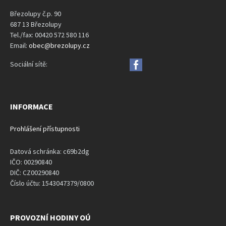
Březolupy č.p. 90
687 13 Březolupy
Tel./fax: 00420 572 580 116
Email:
obec@brezolupy.cz
Sociální sítě:
INFORMACE
Prohlášení přístupnosti
Datová schránka: c69b2dg
IČO: 00290840
DIČ: CZ00290840
Číslo účtu: 1543047379/0800
PROVOZNÍ HODINY OÚ