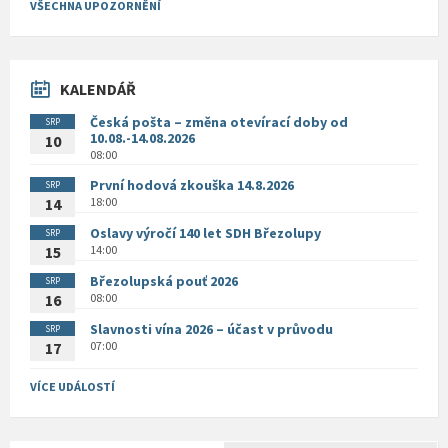
VŠECHNA UPOZORNĚNÍ
KALENDÁŘ
Česká pošta – změna otevírací doby od
SRP
10.08.-14.08.2026
10
08:00
První hodová zkouška 14.8.2026
SRP
18:00
14
Oslavy výročí 140 let SDH Březolupy
SRP
14:00
15
Březolupská pouť 2026
SRP
08:00
16
Slavnosti vína 2026 – účast v průvodu
SRP
07:00
17
VÍCE UDÁLOSTÍ