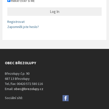
PAMATOVAT SI MĚ
Registrovat
Zapomněli jste heslo?
OBEC BŘEZOLUPY
Březolupy č.p. 90
687 13 Březolupy
Tel./fax: 00420 572 580 116
Email:
obec@brezolupy.cz
Sociální sítě: