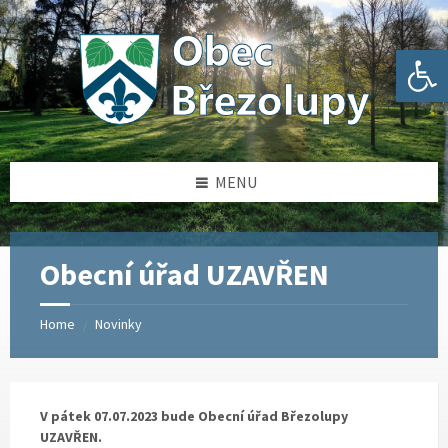
Skip
Skip
Skip
Skip
to
to
to
to
content
left
right
footer
Open toolbar
sidebar
sidebar
MENU
Obecní úřad UZAVŘEN
Home
Novinky
/
V pátek 07.07.2023 bude Obecní úřad Březolupy
UZAVŘEN.