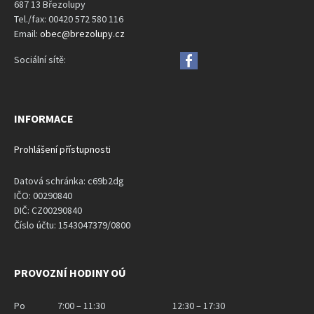
687 13 Březolupy
Tel./fax: 00420 572 580 116
Email:
obec@brezolupy.cz
Sociální sítě:
INFORMACE
Prohlášení přístupnosti
Datová schránka: c69b2dg
IČO: 00290840
DIČ: CZ00290840
Číslo účtu: 1543047379/0800
PROVOZNÍ HODINY OÚ
Po
7:00 – 11:30
12:30 – 17:30