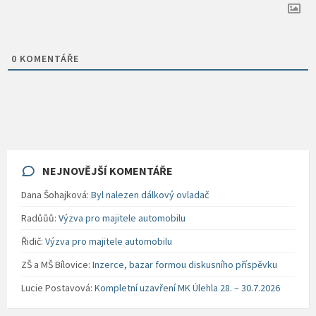
0
KOMENTÁŘE
NEJNOVĚJŠÍ KOMENTÁŘE
Dana Šohajková
:
Byl nalezen dálkový ovladač
Radůůů
:
Výzva pro majitele automobilu
Řidič
:
Výzva pro majitele automobilu
ZŠ a MŠ Bílovice
:
Inzerce, bazar formou diskusního příspěvku
Lucie Postavová
:
Kompletní uzavření MK Úlehla 28. – 30.7.2026