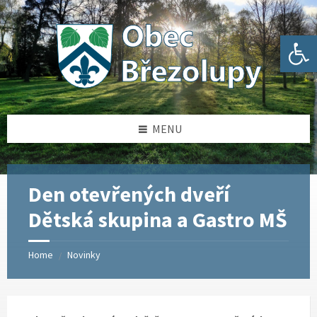
Skip
Skip
Skip
Skip
to
to
to
to
content
left
right
footer
Open toolbar
sidebar
sidebar
MENU
Den otevřených dveří
Dětská skupina a Gastro MŠ
Home
Novinky
/