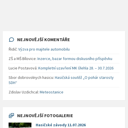
NEJNOVĚJŠÍ KOMENTÁŘE
Řidič
:
Výzva pro majitele automobilu
ZŠ a MŠ Bílovice
:
Inzerce, bazar formou diskusního příspěvku
Lucie Postavová
:
Kompletní uzavření MK Úlehla 28. – 30.7.2026
Sbor dobrovolnych hasicu
:
Hasičská soutěž „O pohár starosty
SDH“
Zdislav Uzdichcal
:
Meteostanice
NEJNOVĚJŠÍ FOTOGALERIE
Hasičské závody 11.07.2026