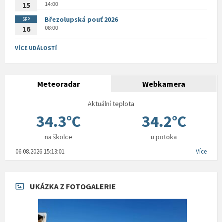
14:00
15
Březolupská pouť 2026
SRP
08:00
16
VÍCE UDÁLOSTÍ
Meteoradar
Webkamera
Aktuální teplota
34.3°C
34.2°C
na školce
u potoka
06.08.2026 15:13:01
Více
UKÁZKA Z FOTOGALERIE