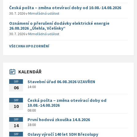
Česká pošta – změna otevírací doby od 10.08.-14.08.2026
30. 7. 2026
v
Mimořádná událost
Oznámení o přerušení dodávky elektrické energie
26.08.2026 ,,Úlehla, Včelínky“
30. 7. 2026
v
Mimořádná událost
VŠECHNA UPOZORNĚNÍ
KALENDÁŘ
Stavební úřad 06.08.2026 UZAVŘEN
SRP
14:00
06
Česká pošta – změna otevírací doby od
SRP
10.08.-14.08.2026
10
08:00
První hodová zkouška 14.8.2026
SRP
18:00
14
Oslavy výročí 140 let SDH Březolupy
SRP