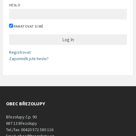
HESLO
PAMATOVAT SI MĚ
Registrovat
Zapomněli jste heslo?
OBEC BŘEZOLUPY
Březolupy č.p. 90
687 13 Březolupy
Tel./fax: 00420 572 580 116