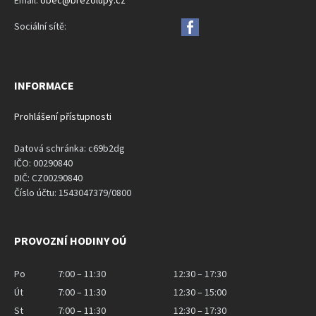
Email:
obec@brezolupy.cz
Sociální sítě:
INFORMACE
Prohlášení přístupnosti
Datová schránka: c69b2dg
IČO: 00290840
DIČ: CZ00290840
Číslo účtu: 1543047379/0800
PROVOZNÍ HODINY OÚ
Po
7:00 – 11:30
12:30 – 17:30
Út
7:00 – 11:30
12:30 – 15:00
St
7:00 – 11:30
12:30 – 17:30