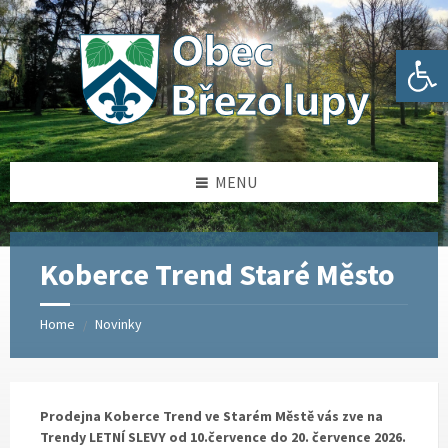
Skip
Skip
Skip
Skip
to
to
to
to
content
left
right
footer
Open toolbar
sidebar
sidebar
MENU
Koberce Trend Staré Město
Home
Novinky
/
Prodejna Koberce Trend ve Starém Městě vás zve na
Trendy LETNÍ SLEVY od 10.července do 20. července 2026.