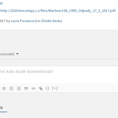
df
:
http://2020.brezolupy.cz/files/Martina/106_1999_Odpady_27_3_2017.pdf
 2017
by
Lucie Postavová
in
Úřední deska
pozornění
{}
[+]
ŘE