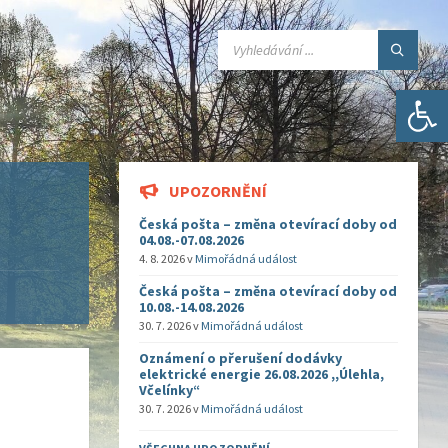
SEARCH:
Open toolbar
UPOZORNĚNÍ
Česká pošta – změna otevírací doby od
04.08.-07.08.2026
4. 8. 2026
v
Mimořádná událost
Česká pošta – změna otevírací doby od
10.08.-14.08.2026
30. 7. 2026
v
Mimořádná událost
Oznámení o přerušení dodávky
elektrické energie 26.08.2026 ,,Úlehla,
Včelínky“
30. 7. 2026
v
Mimořádná událost