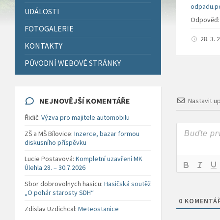
odpadu.p
UDÁLOSTI
Odpověď
FOTOGALERIE
28. 3.
KONTAKTY
PŮVODNÍ WEBOVÉ STRÁNKY
NEJNOVĚJŠÍ KOMENTÁŘE
Nastavit u
Řidič
:
Výzva pro majitele automobilu
ZŠ a MŠ Bílovice
:
Inzerce, bazar formou
diskusního příspěvku
Lucie Postavová
:
Kompletní uzavření MK
Úlehla 28. – 30.7.2026
Sbor dobrovolnych hasicu
:
Hasičská soutěž
„O pohár starosty SDH“
0
KOMENTÁ
Zdislav Uzdichcal
:
Meteostanice