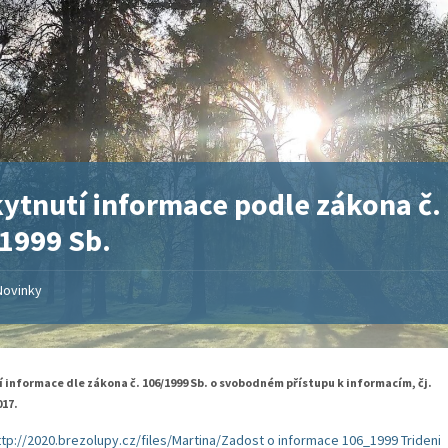
ytnutí informace podle zákona č.
1999 Sb.
Novinky
 informace dle zákona č. 106/1999 Sb. o svobodném přístupu k informacím, čj.
017.
ttp://2020.brezolupy.cz/files/Martina/Zadost o informace 106_1999 Trideni