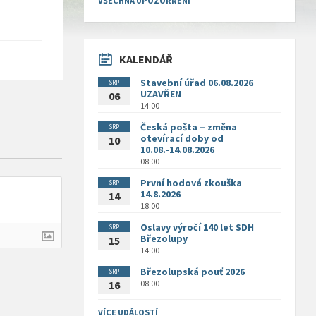
VŠECHNA UPOZORNĚNÍ
KALENDÁŘ
Stavební úřad 06.08.2026
SRP
UZAVŘEN
06
14:00
Česká pošta – změna
SRP
otevírací doby od
10
10.08.-14.08.2026
08:00
První hodová zkouška
SRP
14.8.2026
14
18:00
Oslavy výročí 140 let SDH
SRP
Březolupy
15
14:00
Březolupská pouť 2026
SRP
08:00
16
VÍCE UDÁLOSTÍ