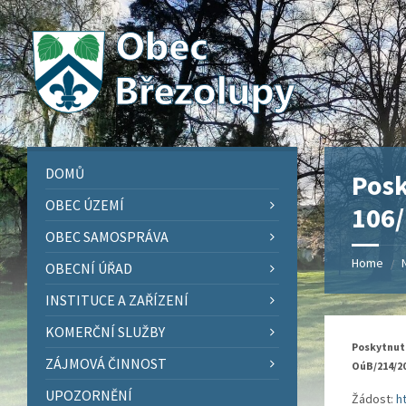
Skip
Skip
Skip
Skip
to
to
to
to
content
left
right
footer
sidebar
sidebar
DOMŮ
Posk
OBEC ÚZEMÍ
106/
OBEC SAMOSPRÁVA
Home
/
OBECNÍ ÚŘAD
INSTITUCE A ZAŘÍZENÍ
KOMERČNÍ SLUŽBY
Poskytnutí
ZÁJMOVÁ ČINNOST
OúB/214/2
UPOZORNĚNÍ
Žádost:
h