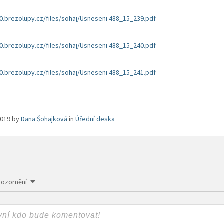
20.brezolupy.cz/files/sohaj/Usneseni 488_15_239.pdf
20.brezolupy.cz/files/sohaj/Usneseni 488_15_240.pdf
20.brezolupy.cz/files/sohaj/Usneseni 488_15_241.pdf
 2019
by
Dana Šohajková
in
Úřední deska
pozornění