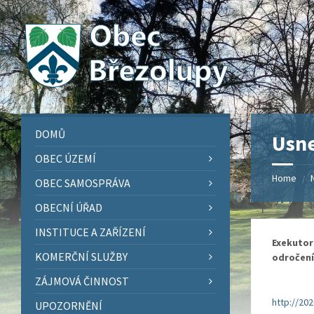
Skip
Skip
Skip
Skip
to
to
to
to
content
left
right
footer
sidebar
sidebar
DOMŮ
Usne
OBEC ÚZEMÍ
Home
/
OBEC SAMOSPRÁVA
OBECNÍ ÚŘAD
INSTITUCE A ZAŘÍZENÍ
Exekutors
KOMERČNÍ SLUŽBY
odročení 
ZÁJMOVÁ ČINNOST
http://20
UPOZORNĚNÍ