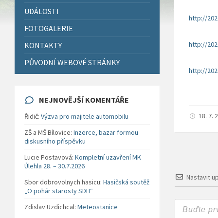
UDÁLOSTI
http://20
FOTOGALERIE
http://20
KONTAKTY
PŮVODNÍ WEBOVÉ STRÁNKY
http://20
NEJNOVĚJŠÍ KOMENTÁŘE
18. 7.
Řidič
:
Výzva pro majitele automobilu
ZŠ a MŠ Bílovice
:
Inzerce, bazar formou
diskusního příspěvku
Lucie Postavová
:
Kompletní uzavření MK
Úlehla 28. – 30.7.2026
Nastavit u
Sbor dobrovolnych hasicu
:
Hasičská soutěž
„O pohár starosty SDH“
Zdislav Uzdichcal
:
Meteostanice