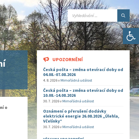
SEARCH:
Open toolbar
UPOZORNĚNÍ
ní
Česká pošta – změna otevírací doby od
04.08.-07.08.2026
4. 8. 2026
v
Mimořádná událost
Česká pošta – změna otevírací doby od
10.08.-14.08.2026
30. 7. 2026
v
Mimořádná událost
ní o
Oznámení o přerušení dodávky
elektrické energie 26.08.2026 ,,Úlehla,
Včelínky“
30. 7. 2026
v
Mimořádná událost