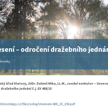
sení – odročení dražebního jedná
Novinky
ký úřad Klatovy, JUDr. Dalimil Mika, LL.M., soudní exekutor – Usnese
dražebního jednání č.j. EX 488/15
20.brezolupy.cz/files/sohaj/Usneseni 488_15_238.pdf