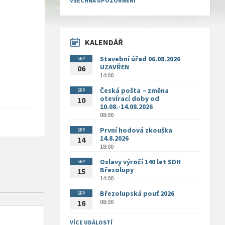
VŠECHNA UPOZORNĚNÍ
KALENDÁŘ
Stavební úřad 06.08.2026
SRP
UZAVŘEN
06
14:00
Česká pošta – změna
SRP
otevírací doby od
10
10.08.-14.08.2026
08:00
První hodová zkouška
SRP
14.8.2026
14
18:00
Oslavy výročí 140 let SDH
SRP
Březolupy
15
14:00
Březolupská pouť 2026
SRP
08:00
16
VÍCE UDÁLOSTÍ