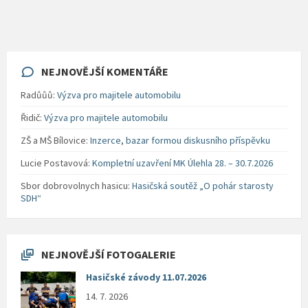
NEJNOVĚJŠÍ KOMENTÁŘE
Radůůů
:
Výzva pro majitele automobilu
Řidič
:
Výzva pro majitele automobilu
ZŠ a MŠ Bílovice
:
Inzerce, bazar formou diskusního příspěvku
Lucie Postavová
:
Kompletní uzavření MK Úlehla 28. – 30.7.2026
Sbor dobrovolnych hasicu
:
Hasičská soutěž „O pohár starosty
SDH“
NEJNOVĚJŠÍ FOTOGALERIE
Hasičské závody 11.07.2026
14. 7. 2026