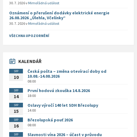
30. 7. 2026
v
Mimořádná událost
Oznámení o přerušení dodávky elektrické energie
26.08.2026 ,,Úlehla, Včelínky“
30. 7. 2026
v
Mimořádná událost
VŠECHNA UPOZORNĚNÍ
KALENDÁŘ
Česká pošta – změna otevírací doby od
SRP
10.08.-14.08.2026
10
08:00
První hodová zkouška 14.8.2026
SRP
18:00
14
Oslavy výročí 140 let SDH Březolupy
SRP
14:00
15
Březolupská pouť 2026
SRP
08:00
16
Slavnosti vína 2026 – účast v průvodu
SRP