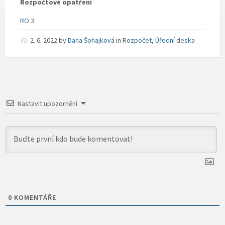
Rozpočtové opatření
RO 3
2. 6. 2022
by
Dana Šohajková
in
Rozpočet
,
Úřední deska
Nastavit upozornění
0
KOMENTÁŘE