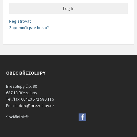
Registrovat
Zapomněli jste heslo?
OBEC BŘEZOLUPY
Březolupy č.p. 90
687 13 Březolupy
Tel./fax: 00420 572 580 116
Email:
obec@brezolupy.cz
Sociální sítě: