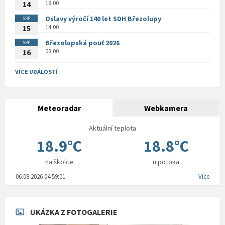
18:00
14
Oslavy výročí 140 let SDH Březolupy
SRP
14:00
15
Březolupská pouť 2026
SRP
08:00
16
VÍCE UDÁLOSTÍ
Meteoradar
Webkamera
Aktuální teplota
18.9°C
18.8°C
na školce
u potoka
06.08.2026 04:59:01
Více
UKÁZKA Z FOTOGALERIE