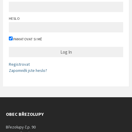
HESLO
PAMATOVAT SI MĚ
Registrovat
Zapomněli jste heslo?
OBEC BŘEZOLUPY
Březolupy č.p. 90