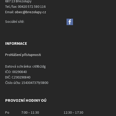
687 13 Březolupy
Tel./fax: 00420 572 580 116
Email:
obec@brezolupy.cz
Sociální sítě:
INFORMACE
Prohlášení přístupnosti
Datová schránka: c69b2dg
IČO: 00290840
DIČ: CZ00290840
Číslo účtu: 1543047379/0800
PROVOZNÍ HODINY OÚ
Po
7:00 – 11:30
12:30 – 17:30