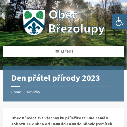
Skip
Skip
Skip
Skip
to
to
to
to
content
left
right
footer
Open toolbar
sidebar
sidebar
MENU
Den přátel přírody 2023
Home
Novinky
/
Obec Bílovice zve všechny ku příležitosti Dne Země v
sobotu 22. dubna od 10.00 do 14.00 do Bílovic (remízek