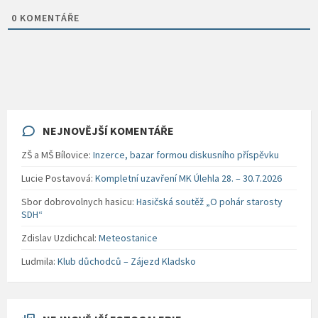
0
KOMENTÁŘE
NEJNOVĚJŠÍ KOMENTÁŘE
ZŠ a MŠ Bílovice
:
Inzerce, bazar formou diskusního příspěvku
Lucie Postavová
:
Kompletní uzavření MK Úlehla 28. – 30.7.2026
Sbor dobrovolnych hasicu
:
Hasičská soutěž „O pohár starosty
SDH“
Zdislav Uzdichcal
:
Meteostanice
Ludmila
:
Klub důchodců – Zájezd Kladsko