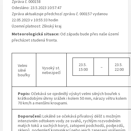
Zpráva č. 000158
Odesláno: 23.5.2023 10:57:47
Zpráva aktualizuje předchozí zprávu č. 000157 vydanou
22.05.2023 v 10:55:33 hodin
Územní platnost: Zlínský kraj
Meteorologická situace:
Od západu bude přes naše území
přecházet studená fronta.
23.5.
23.5.
Velmi
–
Vysoký st.
15:00
22:00
silné
nebezpečí
bouřky
Popis:
Očekává se ojedinělý výskyt velmi silných bouřek s
krátkodobými úhrny srážek i kolem 50 mm, nárazy větru kolem
70 km/h a menšími kroupami.
Doporučení:
Lokálně se očekává přívalový déšť s možným
intenzivním odtokem vody ze svahů, rychlým rozvodněním
malých toků a suchých koryt, zatopení podchodů, podjezdů,
sklepů, podemletí komunikací nebo jejich zanesení unášeným