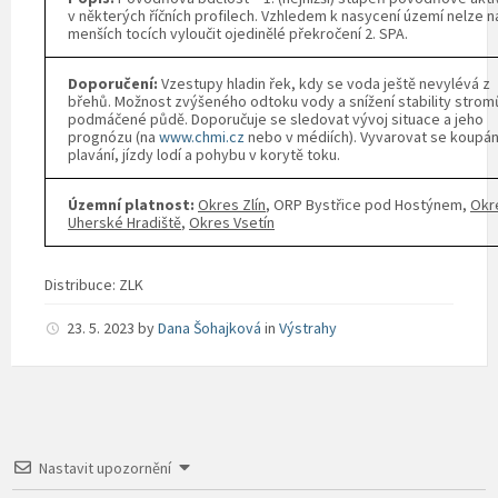
v některých říčních profilech. Vzhledem k nasycení území nelze n
menších tocích vyloučit ojedinělé překročení 2. SPA.
Doporučení:
Vzestupy hladin řek, kdy se voda ještě nevylévá z
břehů. Možnost zvýšeného odtoku vody a snížení stability strom
podmáčené půdě. Doporučuje se sledovat vývoj situace a jeho
prognózu (na
www.chmi.cz
nebo v médiích). Vyvarovat se koupán
plavání, jízdy lodí a pohybu v korytě toku.
Územní platnost:
Okres Zlín
, ORP Bystřice pod Hostýnem,
Okr
Uherské Hradiště
,
Okres Vsetín
Distribuce: ZLK
23. 5. 2023
by
Dana Šohajková
in
Výstrahy
Nastavit upozornění