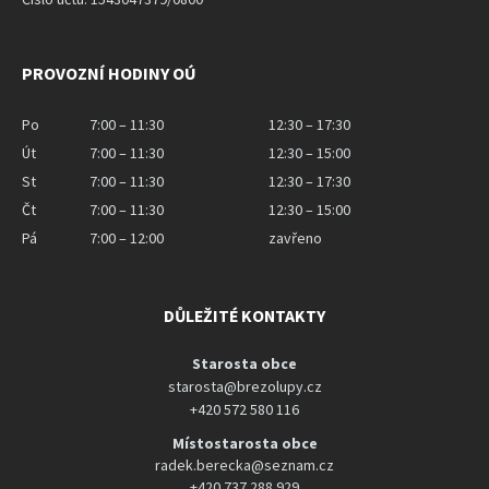
PROVOZNÍ HODINY OÚ
Po
7:00 – 11:30
12:30 – 17:30
Út
7:00 – 11:30
12:30 – 15:00
St
7:00 – 11:30
12:30 – 17:30
Čt
7:00 – 11:30
12:30 – 15:00
Pá
7:00 – 12:00
zavřeno
DŮLEŽITÉ KONTAKTY
Starosta obce
starosta@brezolupy.cz
+420 572 580 116
Místostarosta obce
radek.berecka@seznam.cz
+420 737 288 929