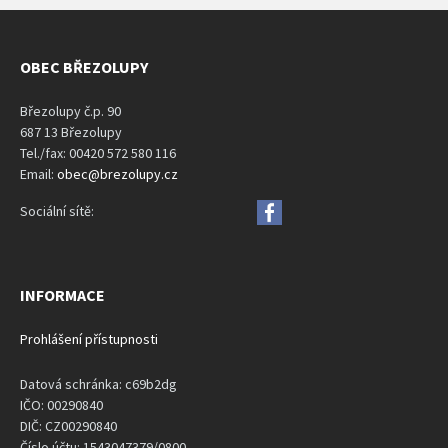
OBEC BŘEZOLUPY
Březolupy č.p. 90
687 13 Březolupy
Tel./fax: 00420 572 580 116
Email:
obec@brezolupy.cz
Sociální sítě:
INFORMACE
Prohlášení přístupnosti
Datová schránka: c69b2dg
IČO: 00290840
DIČ: CZ00290840
Číslo účtu: 1543047379/0800