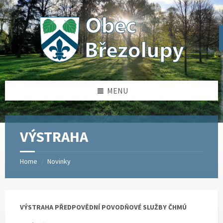
Skip
Skip
Skip
Skip
to
to
to
to
content
left
right
footer
sidebar
sidebar
MENU
VÝSTRAHA
Home
Novinky
/
VÝSTRAHA PŘEDPOVĚDNÍ POVODŇOVÉ SLUŽBY ČHMÚ