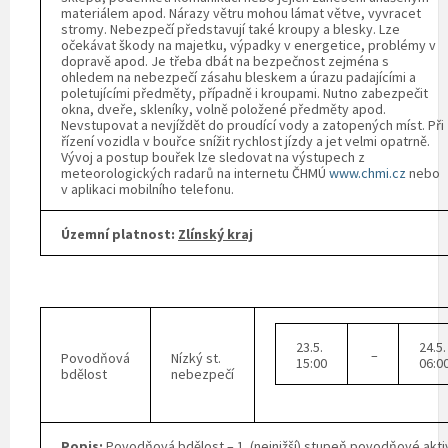
materiálem apod. Nárazy větru mohou lámat větve, vyvracet
stromy. Nebezpečí představují také kroupy a blesky. Lze
očekávat škody na majetku, výpadky v energetice, problémy v
dopravě apod. Je třeba dbát na bezpečnost zejména s
ohledem na nebezpečí zásahu bleskem a úrazu padajícími a
poletujícími předměty, případně i kroupami. Nutno zabezpečit
okna, dveře, skleníky, volně položené předměty apod.
Nevstupovat a nevjíždět do proudící vody a zatopených míst. Při
řízení vozidla v bouřce snížit rychlost jízdy a jet velmi opatrně.
Vývoj a postup bouřek lze sledovat na výstupech z
meteorologických radarů na internetu ČHMÚ
www.chmi.cz
nebo
v aplikaci mobilního telefonu.
Územní platnost:
Zlínský kraj
23.5.
24.5.
–
Povodňová
Nízký st.
15:00
06:0
bdělost
nebezpečí
Popis:
Povodňová bdělost – 1. (nejnižší) stupeň povodňové akti