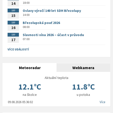
18:00
14
Oslavy výročí 140 let SDH Březolupy
SRP
14:00
15
Březolupská pouť 2026
SRP
08:00
16
Slavnosti vína 2026 – účast v průvodu
SRP
07:00
17
VÍCE UDÁLOSTÍ
Meteoradar
Webkamera
Aktuální teplota
12.1°C
11.8°C
na školce
u potoka
09.08.2026 05:36:02
Více