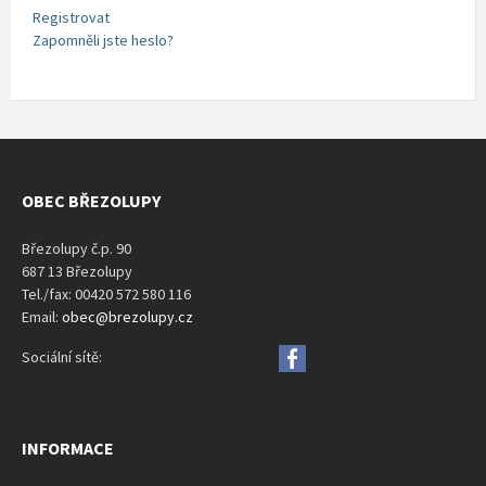
Registrovat
Zapomněli jste heslo?
OBEC BŘEZOLUPY
Březolupy č.p. 90
687 13 Březolupy
Tel./fax: 00420 572 580 116
Email:
obec@brezolupy.cz
Sociální sítě:
INFORMACE