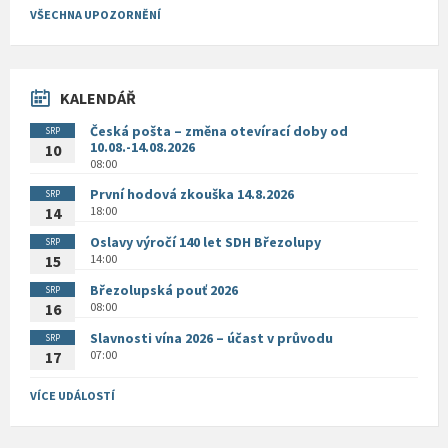
VŠECHNA UPOZORNĚNÍ
KALENDÁŘ
Česká pošta – změna otevírací doby od
SRP
10.08.-14.08.2026
10
08:00
První hodová zkouška 14.8.2026
SRP
18:00
14
Oslavy výročí 140 let SDH Březolupy
SRP
14:00
15
Březolupská pouť 2026
SRP
08:00
16
Slavnosti vína 2026 – účast v průvodu
SRP
07:00
17
VÍCE UDÁLOSTÍ