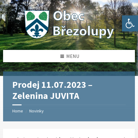
Skip
Skip
Skip
Skip
to
to
to
to
content
left
right
footer
Open toolbar
sidebar
sidebar
MENU
Prodej 11.07.2023 –
Zelenina JUVITA
Home
Novinky
/