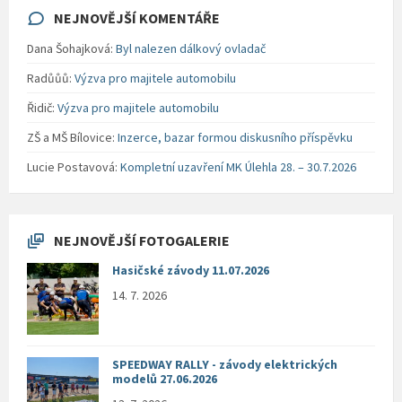
NEJNOVĚJŠÍ KOMENTÁŘE
Dana Šohajková
:
Byl nalezen dálkový ovladač
Radůůů
:
Výzva pro majitele automobilu
Řidič
:
Výzva pro majitele automobilu
ZŠ a MŠ Bílovice
:
Inzerce, bazar formou diskusního příspěvku
Lucie Postavová
:
Kompletní uzavření MK Úlehla 28. – 30.7.2026
NEJNOVĚJŠÍ FOTOGALERIE
Hasičské závody 11.07.2026
14. 7. 2026
SPEEDWAY RALLY - závody elektrických
modelů 27.06.2026