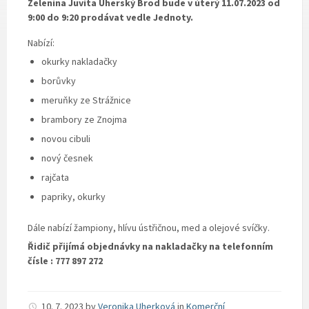
Zelenina Juvita Uherský Brod bude v úterý 11.07.2023 od
9:00 do 9:20 prodávat vedle Jednoty.
Nabízí:
okurky nakladačky
borůvky
meruňky ze Strážnice
brambory ze Znojma
novou cibuli
nový česnek
rajčata
papriky, okurky
Dále nabízí žampiony, hlívu ústřičnou, med a olejové svíčky.
Řidič přijímá objednávky na nakladačky na telefonním
čísle : 777 897 272
10. 7. 2023
by
Veronika Uherková
in
Komerční