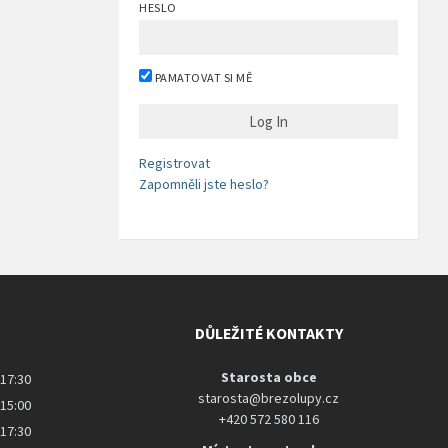
HESLO
PAMATOVAT SI MĚ
Registrovat
Zapomněli jste heslo?
DŮLEŽITÉ KONTAKTY
Starosta obce
 17:30
starosta@brezolupy.cz
 15:00
+420 572 580 116
 17:30