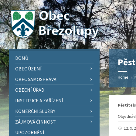
Skip
Skip
Skip
Skip
to
to
to
to
content
left
right
footer
sidebar
sidebar
DOMŮ
Pěst
OBEC ÚZEMÍ
Home
/
OBEC SAMOSPRÁVA
OBECNÍ ÚŘAD
INSTITUCE A ZAŘÍZENÍ
Pěstitels
KOMERČNÍ SLUŽBY
Objednávk
ZÁJMOVÁ ČINNOST
12. 9.
UPOZORNĚNÍ