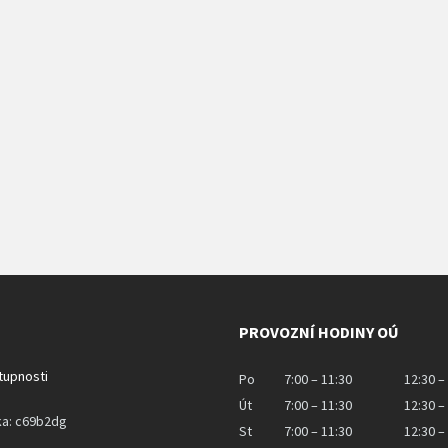
PROVOZNÍ HODINY OÚ
stupnosti
Po
7:00 – 11:30
12:30 –
Út
7:00 – 11:30
12:30 –
ka: c69b2dg
St
7:00 – 11:30
12:30 –