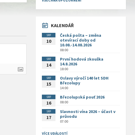
VŠECHNA UPOZORNĚNÍ
KALENDÁŘ
Česká pošta – změna
SRP
otevírací doby od
10
10.08.-14.08.2026
08:00
První hodová zkouška
SRP
14.8.2026
14
18:00
Oslavy výročí 140 let SDH
SRP
Březolupy
15
14:00
Březolupská pouť 2026
SRP
08:00
16
Slavnosti vína 2026 – účast v
SRP
průvodu
17
07:00
VÍCE UDÁLOSTÍ