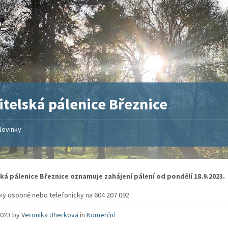
itelská pálenice Březnice
Novinky
ká pálenice Březnice oznamuje zahájení pálení od pondělí 18.9.2023.
y osobně nebo telefonicky na 604 207 092.
 2023
by
Veronika Uherková
in
Komerční