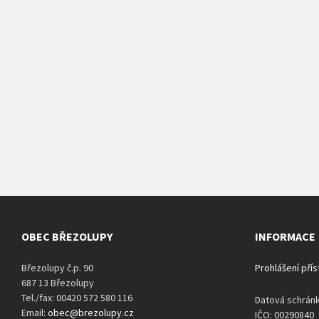
OBEC BŘEZOLUPY
INFORMACE
Březolupy č.p. 90
Prohlášení pří
687 13 Březolupy
Tel./fax: 00420 572 580 116
Datová schrán
Email:
obec@brezolupy.cz
IČO: 00290840