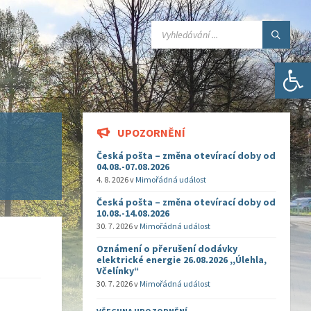
SEARCH:
Open toolbar
UPOZORNĚNÍ
Česká pošta – změna otevírací doby od
04.08.-07.08.2026
4. 8. 2026
v
Mimořádná událost
Česká pošta – změna otevírací doby od
10.08.-14.08.2026
30. 7. 2026
v
Mimořádná událost
Oznámení o přerušení dodávky
elektrické energie 26.08.2026 ,,Úlehla,
Včelínky“
30. 7. 2026
v
Mimořádná událost