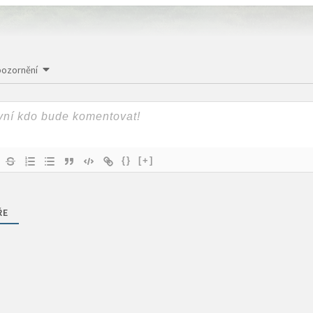
pozornění
{}
[+]
ŘE