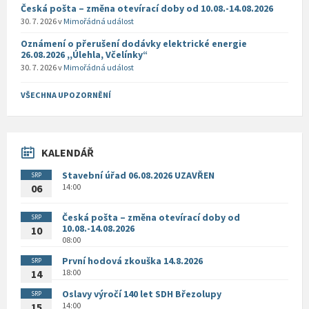
Česká pošta – změna otevírací doby od 10.08.-14.08.2026
30. 7. 2026
v
Mimořádná událost
Oznámení o přerušení dodávky elektrické energie
26.08.2026 ,,Úlehla, Včelínky“
30. 7. 2026
v
Mimořádná událost
VŠECHNA UPOZORNĚNÍ
KALENDÁŘ
Stavební úřad 06.08.2026 UZAVŘEN
SRP
14:00
06
Česká pošta – změna otevírací doby od
SRP
10.08.-14.08.2026
10
08:00
První hodová zkouška 14.8.2026
SRP
18:00
14
Oslavy výročí 140 let SDH Březolupy
SRP
14:00
15