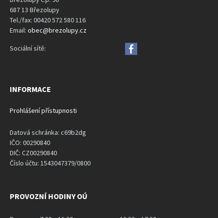
687 13 Březolupy
Tel./fax: 00420 572 580 116
Email:
obec@brezolupy.cz
Sociální sítě:
INFORMACE
Prohlášení přístupnosti
Datová schránka: c69b2dg
IČO: 00290840
DIČ: CZ00290840
Číslo účtu: 1543047379/0800
PROVOZNÍ HODINY OÚ