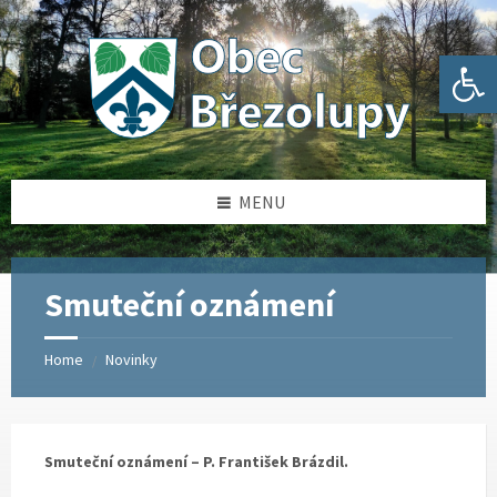
Skip
Skip
Skip
Skip
to
to
to
to
content
left
right
footer
Open toolbar
sidebar
sidebar
MENU
Smuteční oznámení
Home
Novinky
/
Smuteční oznámení – P. František Brázdil.