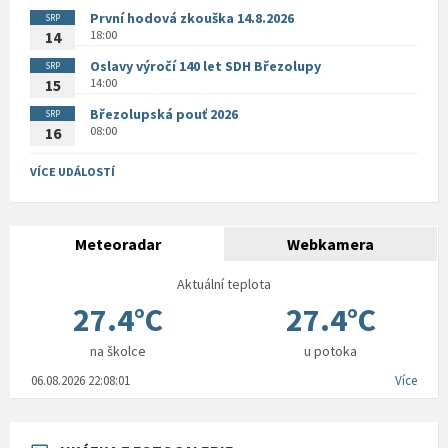
První hodová zkouška 14.8.2026
SRP
18:00
14
Oslavy výročí 140 let SDH Březolupy
SRP
14:00
15
Březolupská pouť 2026
SRP
08:00
16
VÍCE UDÁLOSTÍ
Meteoradar
Webkamera
Aktuální teplota
27.4°C
27.4°C
na školce
u potoka
06.08.2026 22:08:01
Více