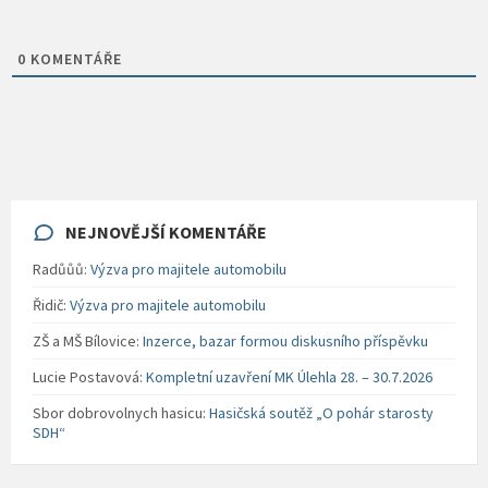
0
KOMENTÁŘE
NEJNOVĚJŠÍ KOMENTÁŘE
Radůůů
:
Výzva pro majitele automobilu
Řidič
:
Výzva pro majitele automobilu
ZŠ a MŠ Bílovice
:
Inzerce, bazar formou diskusního příspěvku
Lucie Postavová
:
Kompletní uzavření MK Úlehla 28. – 30.7.2026
Sbor dobrovolnych hasicu
:
Hasičská soutěž „O pohár starosty
SDH“