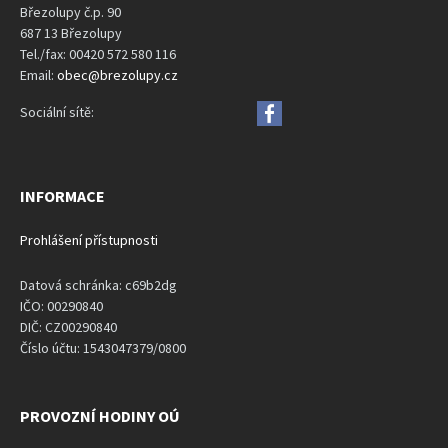
Březolupy č.p. 90
687 13 Březolupy
Tel./fax: 00420 572 580 116
Email:
obec@brezolupy.cz
Sociální sítě:
INFORMACE
Prohlášení přístupnosti
Datová schránka: c69b2dg
IČO: 00290840
DIČ: CZ00290840
Číslo účtu: 1543047379/0800
PROVOZNÍ HODINY OÚ