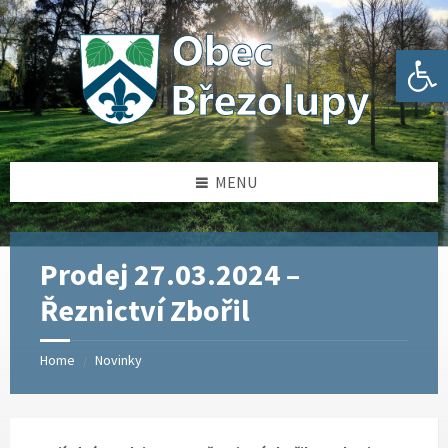
Skip
Skip
Skip
Skip
to
to
to
to
content
left
right
footer
Open toolbar
sidebar
sidebar
MENU
Prodej 27.03.2024 –
Řeznictví Zbořil
Home
Novinky
/