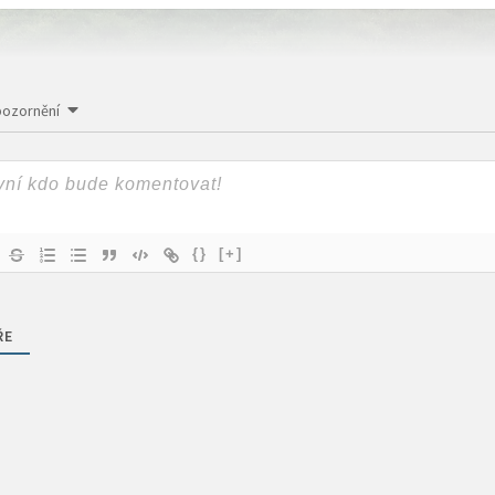
pozornění
{}
[+]
ŘE