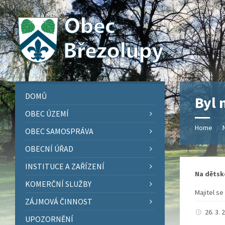
Skip
Skip
Skip
Skip
to
to
to
to
content
left
right
footer
sidebar
sidebar
DOMŮ
Byl 
OBEC ÚZEMÍ
Home
/
OBEC SAMOSPRÁVA
OBECNÍ ÚŘAD
INSTITUCE A ZAŘÍZENÍ
Na dětské
KOMERČNÍ SLUŽBY
Majitel s
ZÁJMOVÁ ČINNOST
26. 3.
UPOZORNĚNÍ