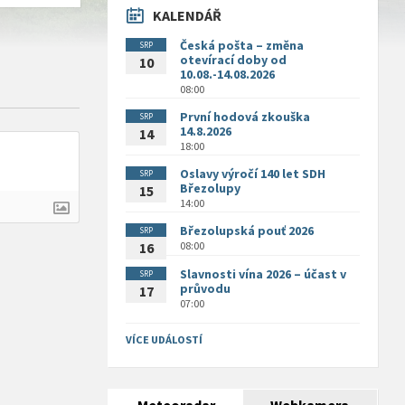
KALENDÁŘ
Česká pošta – změna
SRP
otevírací doby od
10
10.08.-14.08.2026
08:00
První hodová zkouška
SRP
14.8.2026
14
18:00
Oslavy výročí 140 let SDH
SRP
Březolupy
15
14:00
Březolupská pouť 2026
SRP
08:00
16
Slavnosti vína 2026 – účast v
SRP
průvodu
17
07:00
VÍCE UDÁLOSTÍ