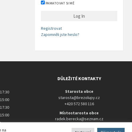
PAMATOVAT SI MĚ
Registrovat
Zapomněli jste heslo?
DŮLEŽITÉ KONTAKTY
Starosta obce
 17:30
starosta@brezolupy.cz
 15:00
+420 572 580 116
 17:30
Místostarosta obce
 15:00
radek.berecka@seznam.cz
o
+420 737 288 929
e na