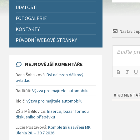
UDÁLOSTI
FOTOGALERIE
KONTAKTY
Nastavit u
PŮVODNÍ WEBOVÉ STRÁNKY
NEJNOVĚJŠÍ KOMENTÁŘE
Dana Šohajková
:
Byl nalezen dálkový
ovladač
Radůůů
:
Výzva pro majitele automobilu
0
KOMENTÁ
Řidič
:
Výzva pro majitele automobilu
ZŠ a MŠ Bílovice
:
Inzerce, bazar formou
diskusního příspěvku
Lucie Postavová
:
Kompletní uzavření MK
Úlehla 28. – 30.7.2026