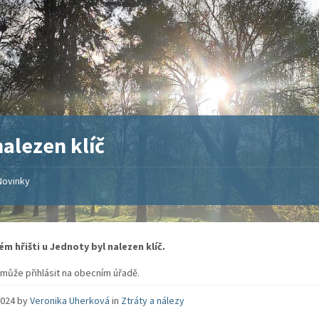
nalezen klíč
Novinky
m hřišti u Jednoty byl nalezen klíč.
e může přihlásit na obecním úřadě.
 2024
by
Veronika Uherková
in
Ztráty a nálezy