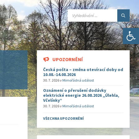
SEARCH:
Open toolbar
UPOZORNĚNÍ
Česká pošta – změna otevírací doby od
10.08.-14.08.2026
30. 7. 2026
v
Mimořádná událost
Oznámení o přerušení dodávky
elektrické energie 26.08.2026 ,,Úlehla,
Včelínky“
30. 7. 2026
v
Mimořádná událost
VŠECHNA UPOZORNĚNÍ