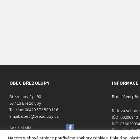
OBEC BŘEZOLUPY
INFORMACE
Březolupy č.p. 90
Prohlášení pří
687 13 Březolupy
Tel./fax: 00420 572 580 116
Datová schrán
Email:
obec@brezolupy.cz
IČO: 00290840
DIČ: CZ002908
Sociální sítě:
Číslo účtu: 15
Na této webové stránce používáme soubory cookies. Pokud souhlasíte s