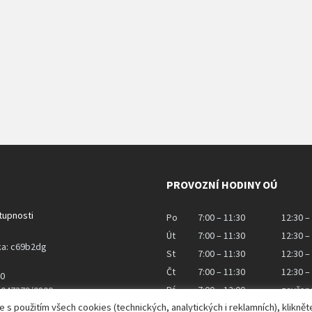
PROVOZNÍ HODINY OÚ
stupnosti
Po
7:00 – 11:30
12:30 –
Út
7:00 – 11:30
12:30 –
ka: c69b2dg
St
7:00 – 11:30
12:30 –
Čt
7:00 – 11:30
12:30 –
40
Pá
7:00 – 12:00
zavřen
43047379/0800
 použitím všech cookies (technických, analytických i reklamních), kliknět