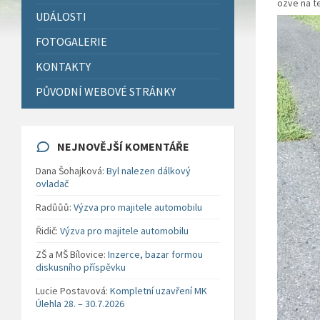
ozve na t
UDÁLOSTI
FOTOGALERIE
KONTAKTY
PŮVODNÍ WEBOVÉ STRÁNKY
NEJNOVĚJŠÍ KOMENTÁŘE
Dana Šohajková
:
Byl nalezen dálkový
ovladač
Radůůů
:
Výzva pro majitele automobilu
Řidič
:
Výzva pro majitele automobilu
ZŠ a MŠ Bílovice
:
Inzerce, bazar formou
diskusního příspěvku
Lucie Postavová
:
Kompletní uzavření MK
Úlehla 28. – 30.7.2026