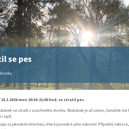
til se pes
Novinky
 23.3.2026 mezi 20:30-21:00 hod. se ztratil pes.
ubánek se ztratil z uzavřeného dvorku. Škubánek je už senior, čumáček má 
 i slyší.
kuje za jakoukoli informaci, která povede k jeho nalezení. Případný nálezce,