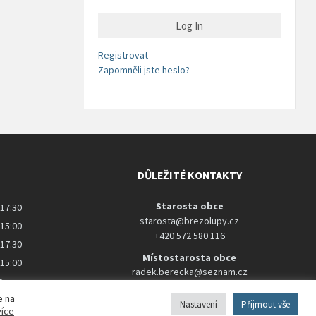
Registrovat
Zapomněli jste heslo?
DŮLEŽITÉ KONTAKTY
Starosta obce
 17:30
starosta@brezolupy.cz
 15:00
+420 572 580 116
 17:30
Místostarosta obce
 15:00
radek.berecka@seznam.cz
o
+420 737 288 929
e na
Nastavení
Přijmout vše
více