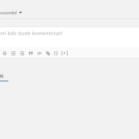
pozornění
{}
[+]
ŘE