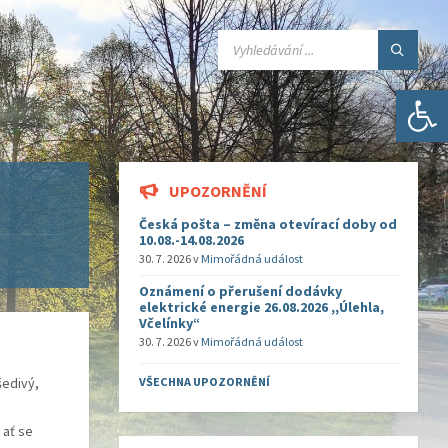
SEARCH:
Open toolbar
UPOZORNĚNÍ
Česká pošta – změna otevírací doby od
10.08.-14.08.2026
30. 7. 2026
v
Mimořádná událost
Oznámení o přerušení dodávky
elektrické energie 26.08.2026 ,,Úlehla,
Včelínky“
30. 7. 2026
v
Mimořádná událost
šedivý,
VŠECHNA UPOZORNĚNÍ
 ať se