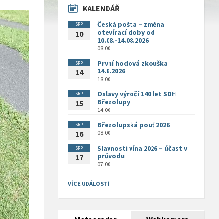
KALENDÁŘ
Česká pošta – změna
SRP
otevírací doby od
10
10.08.-14.08.2026
08:00
První hodová zkouška
SRP
14.8.2026
14
18:00
Oslavy výročí 140 let SDH
SRP
Březolupy
15
14:00
Březolupská pouť 2026
SRP
08:00
16
Slavnosti vína 2026 – účast v
SRP
průvodu
17
07:00
VÍCE UDÁLOSTÍ