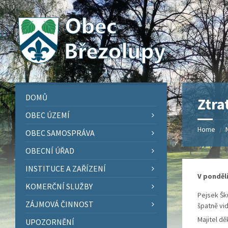
Skip
Skip
Skip
Skip
to
to
to
to
content
left
right
footer
sidebar
sidebar
DOMŮ
Ztra
OBEC ÚZEMÍ
Home
/
OBEC SAMOSPRÁVA
OBECNÍ ÚŘAD
INSTITUCE A ZAŘÍZENÍ
V pondělí
KOMERČNÍ SLUŽBY
Pejsek Šk
ZÁJMOVÁ ČINNOST
špatně vidí
Majitel dě
UPOZORNĚNÍ