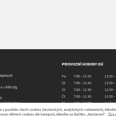
PROVOZNÍ HODINY OÚ
stupnosti
Po
7:00 – 11:30
12:30 –
Út
7:00 – 11:30
12:30 –
ka: c69b2dg
St
7:00 – 11:30
12:30 –
Čt
7:00 – 11:30
12:30 –
40
Pá
7:00 – 12:00
zavřen
43047379/0800
 použitím všech cookies (technických, analytických i reklamních), kliknět
pouze některé cookies dle kategorií, klikněte na tlačítko „Nastavení".
Číst 