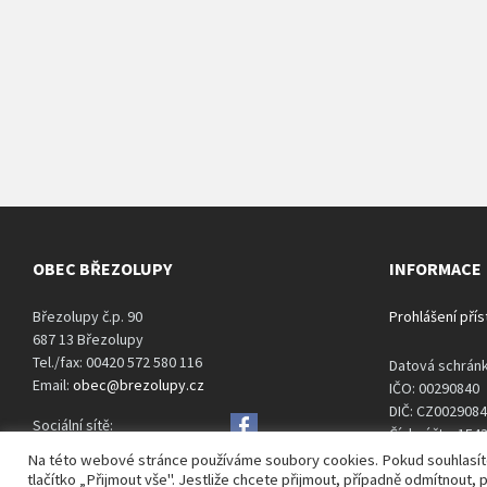
OBEC BŘEZOLUPY
INFORMACE
Březolupy č.p. 90
Prohlášení pří
687 13 Březolupy
Tel./fax: 00420 572 580 116
Datová schrán
Email:
obec@brezolupy.cz
IČO: 00290840
DIČ: CZ002908
Sociální sítě:
Číslo účtu: 15
Na této webové stránce používáme soubory cookies. Pokud souhlasíte s
tlačítko „Přijmout vše". Jestliže chcete přijmout, případně odmítnout, 