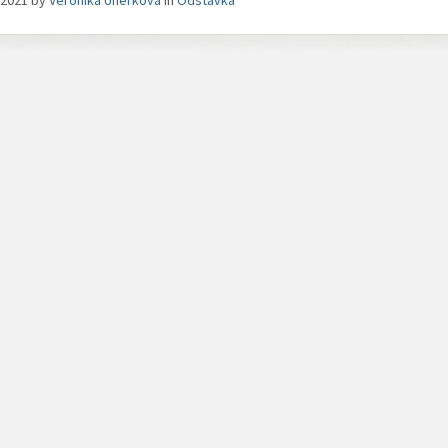
. 2021
by
Veronika Uherková
in
Odstávka