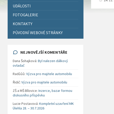
24. 11
UDÁLOSTI
FOTOGALERIE
KONTAKTY
PŮVODNÍ WEBOVÉ STRÁNKY
NEJNOVĚJŠÍ KOMENTÁŘE
Dana Šohajková
:
Byl nalezen dálkový
ovladač
Radůůů
:
Výzva pro majitele automobilu
Řidič
:
Výzva pro majitele automobilu
ZŠ a MŠ Bílovice
:
Inzerce, bazar formou
diskusního příspěvku
Lucie Postavová
:
Kompletní uzavření MK
Úlehla 28. – 30.7.2026