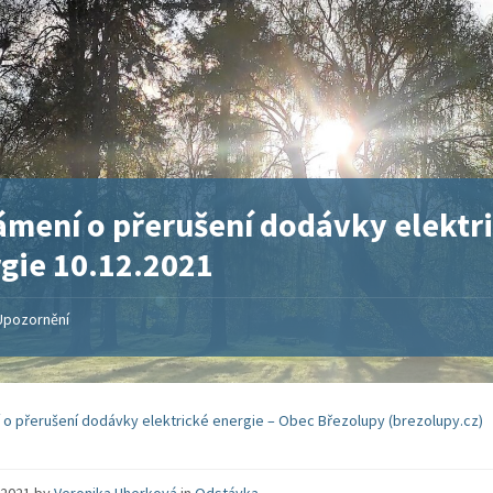
mení o přerušení dodávky elektr
gie 10.12.2021
Upozornění
o přerušení dodávky elektrické energie – Obec Březolupy (brezolupy.cz)