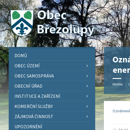
Skip
Skip
Skip
Skip
to
to
to
to
content
left
right
footer
sidebar
sidebar
DOMŮ
Ozná
OBEC ÚZEMÍ
ener
OBEC SAMOSPRÁVA
Home
/
OBECNÍ ÚŘAD
INSTITUCE A ZAŘÍZENÍ
KOMERČNÍ SLUŽBY
Oznámení 
ZÁJMOVÁ ČINNOST
UPOZORNĚNÍ