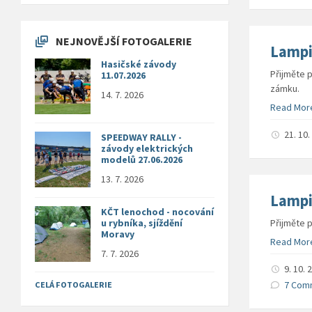
NEJNOVĚJŠÍ FOTOGALERIE
Lampi
Hasičské závody
Přijměte 
11.07.2026
zámku.
14. 7. 2026
Read Mor
21. 10
SPEEDWAY RALLY -
závody elektrických
modelů 27.06.2026
13. 7. 2026
Lampi
KČT lenochod - nocování
u rybníka, sjíždění
Přijměte 
Moravy
Read Mor
7. 7. 2026
9. 10.
7 Com
CELÁ FOTOGALERIE