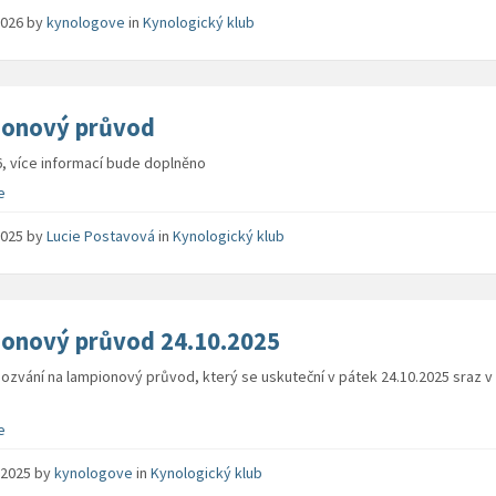
 2026
by
kynologove
in
Kynologický klub
onový průvod
6, více informací bude doplněno
e
 2025
by
Lucie Postavová
in
Kynologický klub
onový průvod 24.10.2025
pozvání na lampionový průvod, který se uskuteční v pátek 24.10.2025 sraz v 
e
. 2025
by
kynologove
in
Kynologický klub