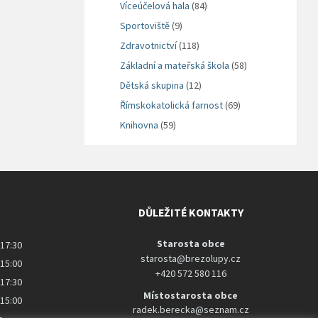
Víceúčelová hala
(84)
Sportoviště
(9)
Zdravotnictví
(118)
Základní a mateřská škola
(58)
Dětská skupina
(12)
Římskokatolická farnost
(69)
Knihovna
(59)
DŮLEŽITÉ KONTAKTY
Starosta obce
 17:30
starosta@brezolupy.cz
 15:00
+420 572 580 116
 17:30
Místostarosta obce
 15:00
radek.berecka@seznam.cz