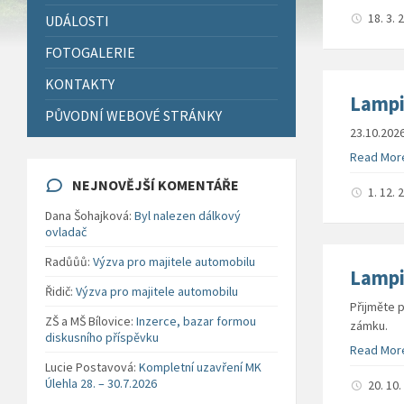
18. 3.
UDÁLOSTI
FOTOGALERIE
KONTAKTY
Lampi
PŮVODNÍ WEBOVÉ STRÁNKY
23.10.202
Read Mor
NEJNOVĚJŠÍ KOMENTÁŘE
1. 12.
Dana Šohajková
:
Byl nalezen dálkový
ovladač
Radůůů
:
Výzva pro majitele automobilu
Lampi
Řidič
:
Výzva pro majitele automobilu
Přijměte 
ZŠ a MŠ Bílovice
:
Inzerce, bazar formou
zámku.
diskusního příspěvku
Read Mor
Lucie Postavová
:
Kompletní uzavření MK
Úlehla 28. – 30.7.2026
20. 10