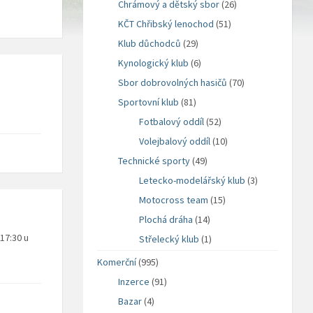
Chrámový a dětský sbor
(26)
KČT Chřibský lenochod
(51)
Klub důchodců
(29)
Kynologický klub
(6)
Sbor dobrovolných hasičů
(70)
Sportovní klub
(81)
Fotbalový oddíl
(52)
Volejbalový oddíl
(10)
Technické sporty
(49)
Letecko-modelářský klub
(3)
Motocross team
(15)
Plochá dráha
(14)
17:30 u
Střelecký klub
(1)
Komerční
(995)
Inzerce
(91)
Bazar
(4)