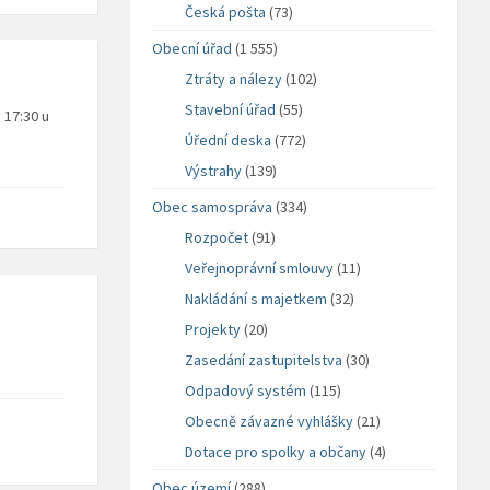
Česká pošta
(73)
Obecní úřad
(1 555)
Ztráty a nálezy
(102)
Stavební úřad
(55)
 17:30 u
Úřední deska
(772)
Výstrahy
(139)
Obec samospráva
(334)
Rozpočet
(91)
Veřejnoprávní smlouvy
(11)
Nakládání s majetkem
(32)
Projekty
(20)
Zasedání zastupitelstva
(30)
Odpadový systém
(115)
Obecně závazné vyhlášky
(21)
Dotace pro spolky a občany
(4)
Obec území
(288)