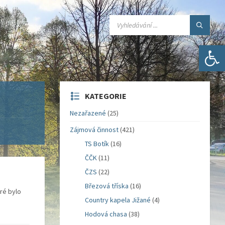
SEARCH:
Open toolbar
KATEGORIE
Nezařazené
(25)
Zájmová činnost
(421)
TS Botík
(16)
ČČK
(11)
ČZS
(22)
Březová tříska
(16)
ré bylo
Country kapela Jižané
(4)
Hodová chasa
(38)