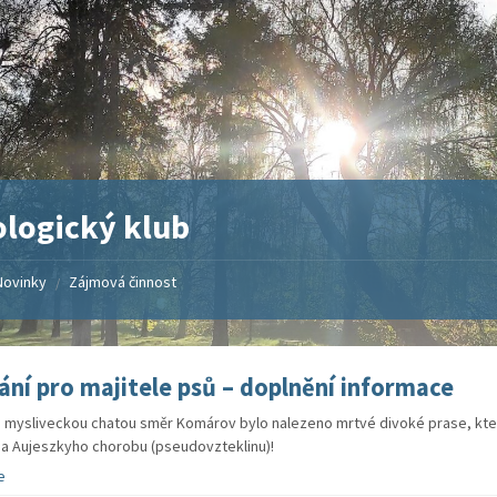
logický klub
Novinky
Zájmová činnost
/
ání pro majitele psů – doplnění informace
d mysliveckou chatou směr Komárov bylo nalezeno mrtvé divoké prase, kte
 na Aujeszkyho chorobu (pseudovzteklinu)!
e