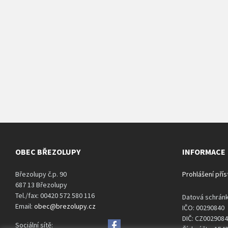
OBEC BŘEZOLUPY
INFORMACE
Březolupy č.p. 90
Prohlášení pří
687 13 Březolupy
Tel./fax: 00420 572 580 116
Datová schrán
Email:
obec@brezolupy.cz
IČO: 00290840
DIČ: CZ002908
Sociální sítě: