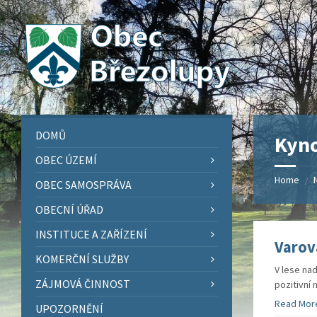
Skip
Skip
Skip
Skip
to
to
to
to
content
left
right
footer
sidebar
sidebar
DOMŮ
Kyno
OBEC ÚZEMÍ
Home
/
OBEC SAMOSPRÁVA
OBECNÍ ÚŘAD
INSTITUCE A ZAŘÍZENÍ
Varov
KOMERČNÍ SLUŽBY
V lese na
ZÁJMOVÁ ČINNOST
pozitivní
Read Mor
UPOZORNĚNÍ