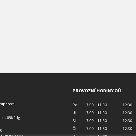
PROVOZNÍ HODINY OÚ
stupnosti
Po
7:00 – 11:30
12:30 –
Út
7:00 – 11:30
12:30 –
ka: c69b2dg
St
7:00 – 11:30
12:30 –
Čt
7:00 – 11:30
12:30 –
40