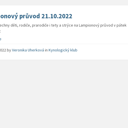
onový průvod 21.10.2022
chny děti, rodiče, prarodiče i tety a strýce na Lampionový průvod v pátek
2
e
 2022
by
Veronika Uherková
in
Kynologický klub