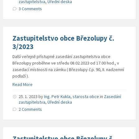
zastupitelstva
,
Úřední deska
3 Comments
Zastupitelstvo obce Březolupy č.
3/2023
Další veřejně přístupné zasedání zastupitelstva obce
Březolupy proběhne ve středu 08.02.2023 od 17.00 hod., v
zasedací místnosti na zámku ( Březolupy č.p. 90, II. nadzemní
podlaží ).
Read More
25. 1. 2023
by
Ing. Petr Kukla, starosta obce
in
Zasedání
zastupitelstva
,
Úřední deska
2 Comments
Zastupitelstvo obce Březolupy č.