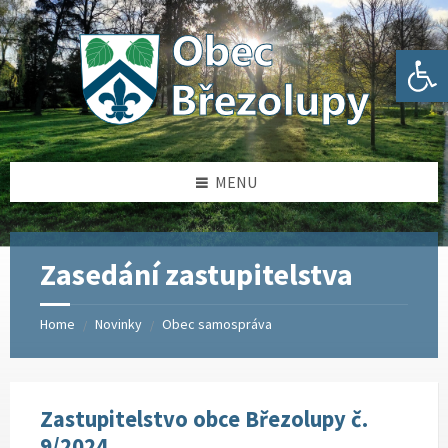
Skip
Skip
Skip
Skip
to
to
to
to
content
left
right
footer
Open toolbar
sidebar
sidebar
MENU
Zasedání zastupitelstva
Home
Novinky
Obec samospráva
/
/
Zastupitelstvo obce Březolupy č.
9/2024