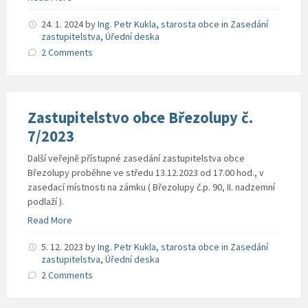
24. 1. 2024
by
Ing. Petr Kukla, starosta obce
in
Zasedání
zastupitelstva
,
Úřední deska
2 Comments
Zastupitelstvo obce Březolupy č.
7/2023
Další veřejně přístupné zasedání zastupitelstva obce
Březolupy proběhne ve středu 13.12.2023 od 17.00 hod., v
zasedací místnosti na zámku ( Březolupy č.p. 90, II. nadzemní
podlaží ).
Read More
5. 12. 2023
by
Ing. Petr Kukla, starosta obce
in
Zasedání
zastupitelstva
,
Úřední deska
2 Comments