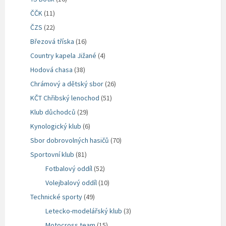
ČČK
(11)
ČZS
(22)
Březová tříska
(16)
Country kapela Jižané
(4)
Hodová chasa
(38)
Chrámový a dětský sbor
(26)
KČT Chřibský lenochod
(51)
Klub důchodců
(29)
Kynologický klub
(6)
Sbor dobrovolných hasičů
(70)
Sportovní klub
(81)
Fotbalový oddíl
(52)
Volejbalový oddíl
(10)
Technické sporty
(49)
Letecko-modelářský klub
(3)
Motocross team
(15)