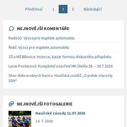
Navigace
Předchozí
1
2
3
Následující
pro
příspěvky
NEJNOVĚJŠÍ KOMENTÁŘE
Radůůů
:
Výzva pro majitele automobilu
Řidič
:
Výzva pro majitele automobilu
ZŠ a MŠ Bílovice
:
Inzerce, bazar formou diskusního příspěvku
Lucie Postavová
:
Kompletní uzavření MK Úlehla 28. – 30.7.2026
Sbor dobrovolnych hasicu
:
Hasičská soutěž „O pohár starosty
SDH“
NEJNOVĚJŠÍ FOTOGALERIE
Hasičské závody 11.07.2026
14. 7. 2026