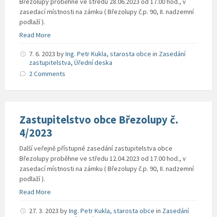
Březolupy proběhne ve středu 28.06.2023 od 17.00 hod., v
zasedací místnosti na zámku ( Březolupy č.p. 90, II. nadzemní
podlaží ).
Read More
7. 6. 2023
by
Ing. Petr Kukla, starosta obce
in
Zasedání
zastupitelstva
,
Úřední deska
2 Comments
Zastupitelstvo obce Březolupy č.
4/2023
Další veřejně přístupné zasedání zastupitelstva obce
Březolupy proběhne ve středu 12.04.2023 od 17.00 hod., v
zasedací místnosti na zámku ( Březolupy č.p. 90, II. nadzemní
podlaží ).
Read More
27. 3. 2023
by
Ing. Petr Kukla, starosta obce
in
Zasedání