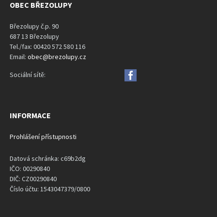
OBEC BŘEZOLUPY
Březolupy č.p. 90
687 13 Březolupy
Tel./fax: 00420 572 580 116
Email:
obec@brezolupy.cz
Sociální sítě:
INFORMACE
Prohlášení přístupnosti
Datová schránka: c69b2dg
IČO: 00290840
DIČ: CZ00290840
Číslo účtu: 1543047379/0800